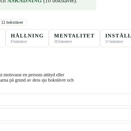
och
ÅSKÅDNING
(10 bokstäver).
11 bokstäver
G
HÅLLNING
MENTALITET
INSTÄL
8 bokstäver
10 bokstäver
11 bokstäver
kt motsvarar en persons attityd eller
garna på grund av dess sju bokstäver och