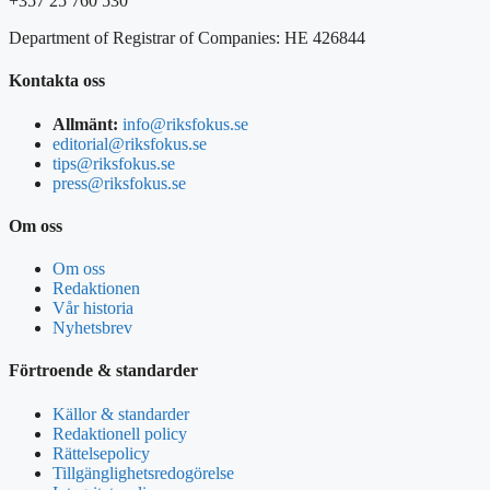
+357 25 760 530
Department of Registrar of Companies: HE 426844
Kontakta oss
Allmänt:
info@riksfokus.se
editorial@riksfokus.se
tips@riksfokus.se
press@riksfokus.se
Om oss
Om oss
Redaktionen
Vår historia
Nyhetsbrev
Förtroende & standarder
Källor & standarder
Redaktionell policy
Rättelsepolicy
Tillgänglighetsredogörelse