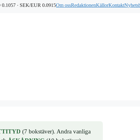
0.1057 · SEK/EUR 0.0915
Om oss
Redaktionen
Källor
Kontakt
Nyhets
TTITYD
(7 bokstäver). Andra vanliga