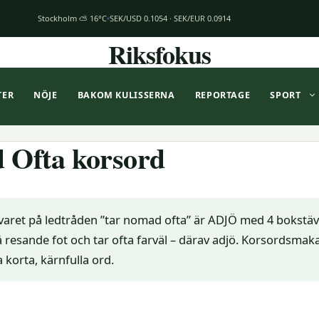
Stockholm ⛅ 16°C
SEK/USD 0.1054 · SEK/EUR 0.0914
Riksfokus
TER
NÖJE
BAKOM KULISSERNA
REPORTAGE
SPORT
 Ofta korsord
varet på ledtråden ”tar nomad ofta” är ADJÖ med 4 bokstäv
 resande fot och tar ofta farväl – därav adjö. Korsordsmak
korta, kärnfulla ord.