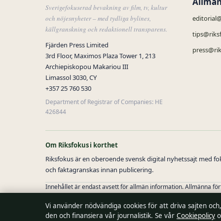
Allmän
Sverigefokuserad bevakning av film, tv, kultur
och nöjesnyheter – med tydliga bylines,
editorial
källgranskning och redaktionell transparens.
tips@riks
Fjärden Press Limited
press@rik
3rd Floor, Maximos Plaza Tower 1, 213
Archiepiskopou Makariou III
Limassol 3030, CY
+357 25 760 530
Department of Registrar of Companies: HE
426844
Om Riksfokus i korthet
Riksfokus är en oberoende svensk digital nyhetssajt med foku
och faktagranskas innan publicering.
Innehållet är endast avsett för allmän information. Allmänna fö
Vi använder nödvändiga cookies för att driva sajten och
Utgivare:
Fjärden Press Limited, Limassol ·
Ansvarig utgivare:
den och finansiera vår journalistik. Se vår
Cookiepolicy
o