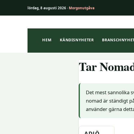
lördag, 8 augusti 2026 ·
Morgonutgåva
Hoppa
till
innehåll
HEM
KÄNDISNYHETER
BRANSCHNYHE
Tar Nomad
Det mest sannolika s
nomad är ständigt på
använder gärna detta 
ADJÖ