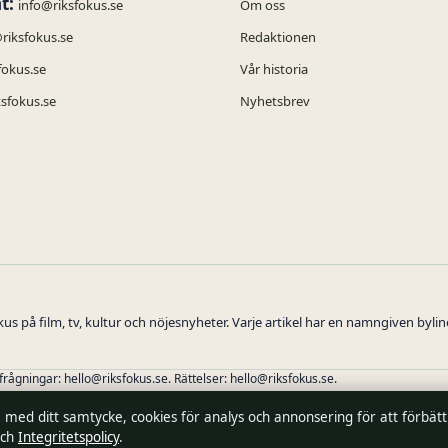
t:
info@riksfokus.se
Om oss
@riksfokus.se
Redaktionen
fokus.se
Vår historia
sfokus.se
Nyhetsbrev
s på film, tv, kultur och nöjesnyheter. Varje artikel har en namngiven byli
rfrågningar:
hello@riksfokus.se
. Rättelser:
hello@riksfokus.se
.
, med ditt samtycke, cookies för analys och annonsering för att förbät
Viktor Holmgren, Chefredaktör · Department of Registrar of Companies HE 4268
ch
Integritetspolicy
.