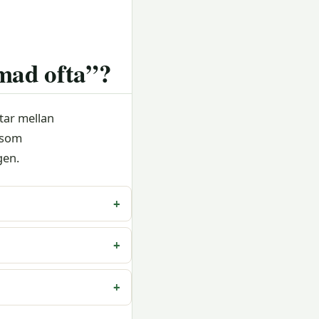
omad ofta”?
ttar mellan
r som
gen.