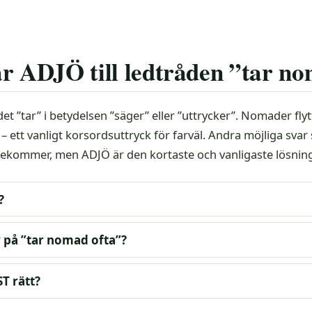
ar ADJÖ till ledtråden ”tar n
t ”tar” i betydelsen ”säger” eller ”uttrycker”. Nomader fly
 – ett vanligt korsordsuttryck för farväl. Andra möjliga sva
förekommer, men ADJÖ är den kortaste och vanligaste lösnin
?
r på ”tar nomad ofta”?
T rätt?