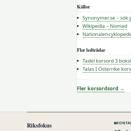
Källor
Synonymer.se – sök 
Wikipedia – Nomad
Nationalencykloped
Fler ledtrådar
Tadel korsord 3 boks
Talas I Österrike kor
Fler korsordsord →
KONTA
Riksfokus