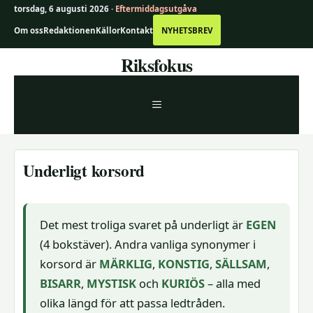
torsdag, 6 augusti 2026 ·
Eftermiddagsutgåva
Om oss
Redaktionen
Källor
Kontakt
NYHETSBREV
Hoppa
Riksfokus
till
innehåll
MENY
Underligt korsord
Det mest troliga svaret på underligt är
EGEN
(4 bokstäver). Andra vanliga synonymer i
korsord är
MÄRKLIG
,
KONSTIG
,
SÄLLSAM
,
BISARR
,
MYSTISK
och
KURIÖS
– alla med
olika längd för att passa ledtråden.