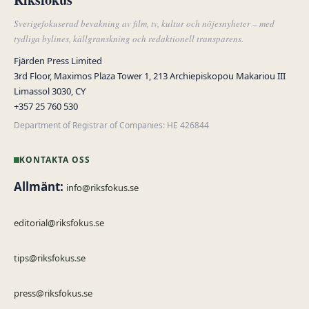
Sverigefokuserad bevakning av film, tv, kultur och nöjesnyheter – med
tydliga bylines, källgranskning och redaktionell transparens.
Fjärden Press Limited
3rd Floor, Maximos Plaza Tower 1, 213 Archiepiskopou Makariou III
Limassol 3030, CY
+357 25 760 530
Department of Registrar of Companies: HE 426844
KONTAKTA OSS
Allmänt:
info@riksfokus.se
editorial@riksfokus.se
tips@riksfokus.se
press@riksfokus.se