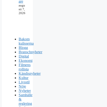
are
augu
sti 7,
2026
Bakom
kulisserna
Blogg
Branschnyheter
Digital
Ekonomi
Filmens
rollista
Kändisnyheter
Kultur
Livsstil
Nöje
Nyheter
Samhälle
&
reglering