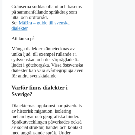
Gränserna suddas ofta ut och baseras
på sammanfallande språkdrag som
uttal och ordförråd.
Se:
MåBra – guide till svenska
dialekter
.
Att tänka på
Många dialekter kännetecknas av
unika ljud, till exempel rullande r i
sydsvenskan och det särpräglade ö-
ljudet i göteborgska. Vissa östsvenska
dialekter kan vara svårbegripliga även
för andra svensktalande.
Varför finns dialekter i
Sverige?
Dialekternas uppkomst har påverkats
av historisk migration, isolering
mellan byar och geografiska hinder.
Språkutvecklingen påverkades också
av social struktur, handel och kontakt
med angränsande språk. Under