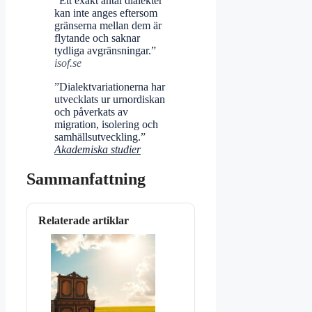
”Ett exakt antal dialekter
kan inte anges eftersom
gränserna mellan dem är
flytande och saknar
tydliga avgränsningar.”
isof.se
”Dialektvariationerna har
utvecklats ur urnordiskan
och påverkats av
migration, isolering och
samhällsutveckling.”
Akademiska studier
Sammanfattning
Relaterade artiklar