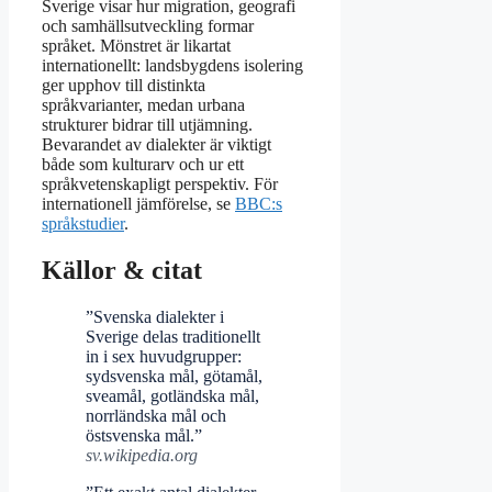
Sverige visar hur migration, geografi
och samhällsutveckling formar
språket. Mönstret är likartat
internationellt: landsbygdens isolering
ger upphov till distinkta
språkvarianter, medan urbana
strukturer bidrar till utjämning.
Bevarandet av dialekter är viktigt
både som kulturarv och ur ett
språkvetenskapligt perspektiv. För
internationell jämförelse, se
BBC:s
språkstudier
.
Källor & citat
”Svenska dialekter i
Sverige delas traditionellt
in i sex huvudgrupper:
sydsvenska mål, götamål,
sveamål, gotländska mål,
norrländska mål och
östsvenska mål.”
sv.wikipedia.org