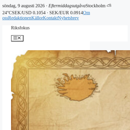
söndag, 9 augusti 2026 ·
Eftermiddagsutgåva
Stockholm ⛅
24°C
SEK/USD 0.1054 · SEK/EUR 0.0914
Om
oss
Redaktionen
Källor
Kontakt
Nyhetsbrev
Hoppa
Riksfokus
till
innehåll
Meny