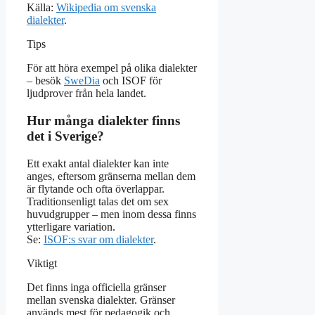
Källa:
Wikipedia om svenska
dialekter
.
Tips
För att höra exempel på olika dialekter
– besök
SweDia
och ISOF för
ljudprover från hela landet.
Hur många dialekter finns
det i Sverige?
Ett exakt antal dialekter kan inte
anges, eftersom gränserna mellan dem
är flytande och ofta överlappar.
Traditionsenligt talas det om sex
huvudgrupper – men inom dessa finns
ytterligare variation.
Se:
ISOF:s svar om dialekter
.
Viktigt
Det finns inga officiella gränser
mellan svenska dialekter. Gränser
används mest för pedagogik och