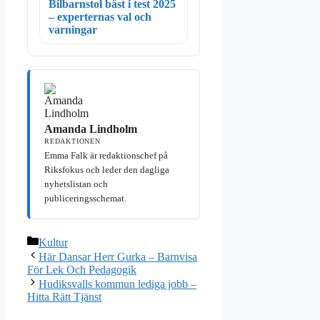
Bilbarnstol bäst i test 2025
– experternas val och
varningar
Amanda Lindholm
REDAKTIONEN
Emma Falk är redaktionschef på
Riksfokus och leder den dagliga
nyhetslistan och
publiceringsschemat.
Kategorier
Kultur
Här Dansar Herr Gurka – Barnvisa
För Lek Och Pedagogik
Hudiksvalls kommun lediga jobb –
Hitta Rätt Tjänst