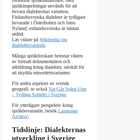
förändrar språksituationen, men
språkinspelningar används för att
bevara dialekternas variation.
Finlandssvenska dialekter är tydligast
bevarade i Österbotten och östra
Nyland; estlandssvenska är nästan
utdöd.
Läs vidare på
Wikipedia om
dialektbevarande
.
Många språkforskare betonar vikten
av fortsatt dokumentation och
utbildning kring dialekter, särskilt för
att skydda minoritetsvarianter.
För andra aspekter av svensk
geografi, se också
Var Går Solen Upp
– Tydliga Soltider i Sverige
.
För ytterligare perspektiv kring
språkbevarande, besök
Language
Archive
.
Tidslinje: Dialekternas
utveckling i Sverige