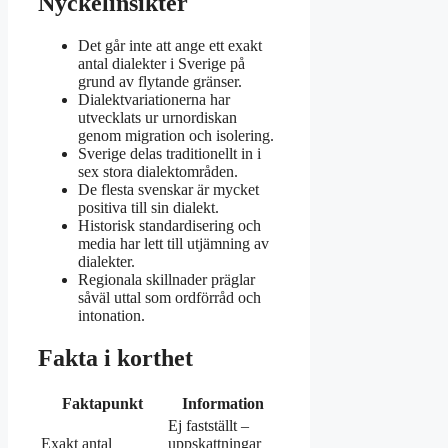
Nyckelinsikter
Det går inte att ange ett exakt
antal dialekter i Sverige på
grund av flytande gränser.
Dialektvariationerna har
utvecklats ur urnordiskan
genom migration och isolering.
Sverige delas traditionellt in i
sex stora dialektområden.
De flesta svenskar är mycket
positiva till sin dialekt.
Historisk standardisering och
media har lett till utjämning av
dialekter.
Regionala skillnader präglar
såväl uttal som ordförråd och
intonation.
Fakta i korthet
Faktapunkt
Information
Ej fastställt –
Exakt antal
uppskattningar