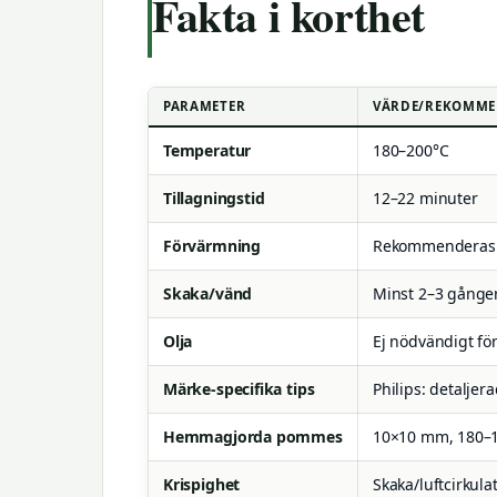
Fakta i korthet
PARAMETER
VÄRDE/REKOMME
Temperatur
180–200°C
Tillagningstid
12–22 minuter
Förvärmning
Rekommenderas f
Skaka/vänd
Minst 2–3 gånger
Olja
Ej nödvändigt fö
Märke-specifika tips
Philips: detaljer
Hemmagjorda pommes
10×10 mm, 180–1
Krispighet
Skaka/luftcirkulat