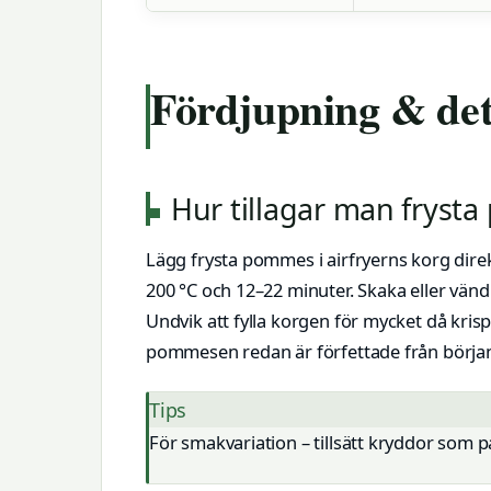
Fördjupning & det
Hur tillagar man frysta
Lägg frysta pommes i airfryerns korg direkt
200 °C och 12–22 minuter. Skaka eller vänd
Undvik att fylla korgen för mycket då kri
pommesen redan är förfettade från början
Tips
För smakvariation – tillsätt kryddor som pap