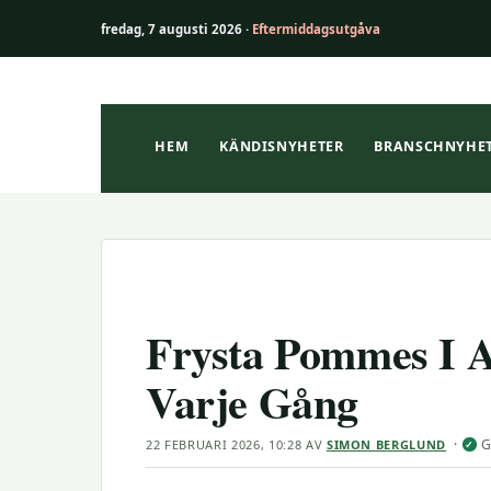
fredag, 7 augusti 2026 ·
Eftermiddagsutgåva
Hoppa
till
innehåll
HEM
KÄNDISNYHETER
BRANSCHNYHE
Frysta Pommes I Ai
Varje Gång
·
G
22 FEBRUARI 2026, 10:28
AV
SIMON BERGLUND
✓