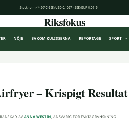
Stockholm ⛅ 20°C
SEK/USD 0.1057 · SEK/EUR 0.0915
Riksfokus
TER
NÖJE
BAKOM KULISSERNA
REPORTAGE
SPORT
rfryer – Krispigt Resultat
RANSKAD AV
ANNA WESTIN
, ANSVARIG FÖR FAKTAGRANSKNING