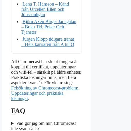
Lena T. Hansson – Känd
från Urcellen Ellen och
Jönssonligan
Björn Axén Birger Jarlsgatan
– Boka Tid, Priser Och
Tjänster
Jürgen Klopp tidigare tränat
– Hela karriären från A till Ö
Att Chromecast har slutat fungera är
kopplat till certifikat, uppdateringar
och wifi-fel – särskilt på äldre enheter.
Praktiska lösningar finns, men flera
aspekter kvarstår. För vidare steg:
Felsökning av Chromecast-problem:
Uppdateringar och praktiska
lösningar
.
FAQ
Vad gör jag om min Chromecast
inte svarar alls?