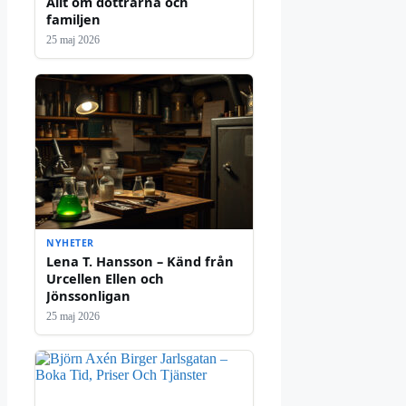
Allt om döttrarna och
familjen
25 maj 2026
NYHETER
Lena T. Hansson – Känd från
Urcellen Ellen och
Jönssonligan
25 maj 2026