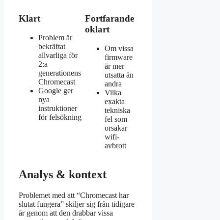
Klart
Fortfarande
oklart
Problem är
bekräftat
Om vissa
allvarliga för
firmware
2:a
är mer
generationens
utsatta än
Chromecast
andra
Google ger
Vilka
nya
exakta
instruktioner
tekniska
för felsökning
fel som
orsakar
wifi-
avbrott
Analys & kontext
Problemet med att “Chromecast har
slutat fungera” skiljer sig från tidigare
år genom att den drabbar vissa