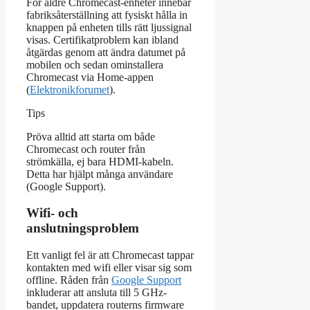
För äldre Chromecast-enheter innebär
fabriksåterställning att fysiskt hålla in
knappen på enheten tills rätt ljussignal
visas. Certifikatproblem kan ibland
åtgärdas genom att ändra datumet på
mobilen och sedan ominstallera
Chromecast via Home-appen
(
Elektronikforumet
).
Tips
Pröva alltid att starta om både
Chromecast och router från
strömkälla, ej bara HDMI-kabeln.
Detta har hjälpt många användare
(Google Support).
Wifi- och
anslutningsproblem
Ett vanligt fel är att Chromecast tappar
kontakten med wifi eller visar sig som
offline. Råden från
Google Support
inkluderar att ansluta till 5 GHz-
bandet, uppdatera routerns firmware