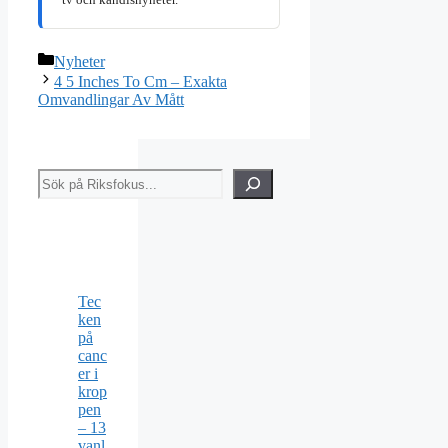
Kategorier
Nyheter
4 5 Inches To Cm – Exakta
Omvandlingar Av Mått
Sök
Tec
ken
på
canc
er i
krop
pen
– 13
vanl