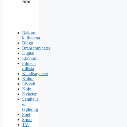
2026
Bakom
kulisserna
Blogg
Branschnyheter
Digital
Ekonomi
Filmens
rollista
Kändisnyheter
Kultur
Livsstil
Nöje
Nyheter
Samhälle
&
reglering
Spel
Sport
TV-