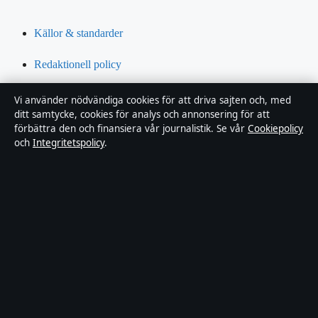
Källor & standarder
Redaktionell policy
Rättelsepolicy
Vi använder nödvändiga cookies för att driva sajten och, med
ditt samtycke, cookies för analys och annonsering för att
Tillgänglighetsredogörelse
förbättra den och finansiera vår journalistik. Se vår
Cookiepolicy
och
Integritetspolicy
.
Integritetspolicy
Om Riksfokus i korthet
Riksfokus är en oberoende svensk digital nyhetssajt med fokus på
film, tv, kultur och nöjesnyheter. Varje artikel har en namngiven
byline, granskas av en redaktör och faktagranskas innan publicering.
Innehållet är endast avsett för allmän information. Allmänna
förfrågningar:
hello@riksfokus.se
. Rättelser:
hello@riksfokus.se
.