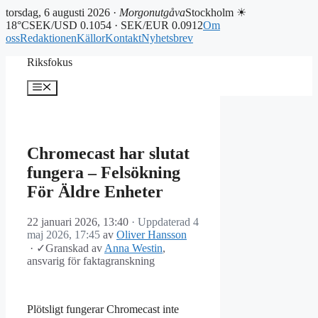
torsdag, 6 augusti 2026 ·
Morgonutgåva
Stockholm ☀
18°C
SEK/USD 0.1054 · SEK/EUR 0.0912
Om
oss
Redaktionen
Källor
Kontakt
Nyhetsbrev
Hoppa
Riksfokus
till
innehåll
Meny
Chromecast har slutat
fungera – Felsökning
För Äldre Enheter
22 januari 2026, 13:40
· Uppdaterad
4
maj 2026, 17:45
av
Oliver Hansson
·
✓
Granskad av
Anna Westin
,
ansvarig för faktagranskning
Plötsligt fungerar Chromecast inte