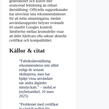
generationer och kräver mer
avancerad felsökning än enbart
återställning. Officiella supportkanaler
har utvecklat sina rekommendationer
för att möta utmaningarna, medan
användarrapporter belyser oväntade
fel utanför Googles kontroll.
Jämförelse mellan årsmodeller visar
att äldre hårdvara ofta saknar aktuella
certifikat och kompatibilitet.
Källor & citat
“Fabriksåterställning
rekommenderas inte alltid
enligt de senaste
riktlinjerna, men har
hjälpt vissa användare
när andra åtgärder
misslyckats.” – mobil.se
(nyhetsartikel, 10 mars
2025)
“Problemet med certifikat
är särskilt tydligt för