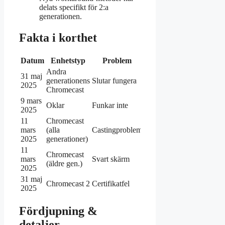
delats specifikt för 2:a
generationen.
Fakta i korthet
Datum
Enhetstyp
Problem
Felsökningssteg
Andra
31 maj
Starta om, WiFi-
generationens
Slutar fungera
2025
kontroll
Chromecast
9 mars
Uppdatering eller
Oklar
Funkar inte
2025
återställning
11
Chromecast
Omstart av enhet
mars
(alla
Castingproblem
och Home-app
2025
generationer)
11
Chromecast
mars
Svart skärm
Fabriksåterställning
(äldre gen.)
2025
31 maj
Datumändring,
Chromecast 2
Certifikatfel
2025
ominstallation
Fördjupning &
detaljer