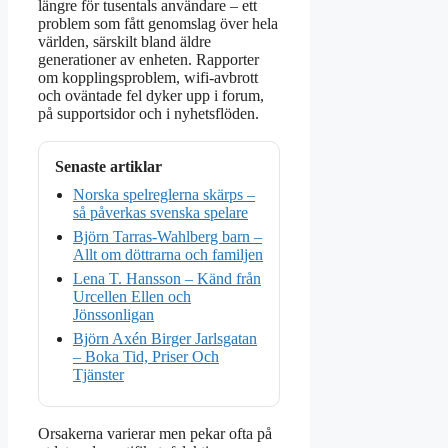
längre för tusentals användare – ett
problem som fått genomslag över hela
världen, särskilt bland äldre
generationer av enheten. Rapporter
om kopplingsproblem, wifi-avbrott
och oväntade fel dyker upp i forum,
på supportsidor och i nyhetsflöden.
Senaste artiklar
Norska spelreglerna skärps –
så påverkas svenska spelare
Björn Tarras-Wahlberg barn –
Allt om döttrarna och familjen
Lena T. Hansson – Känd från
Urcellen Ellen och
Jönssonligan
Björn Axén Birger Jarlsgatan
– Boka Tid, Priser Och
Tjänster
Orsakerna varierar men pekar ofta på