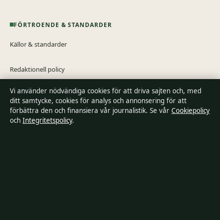
FÖRTROENDE & STANDARDER
Källor & standarder
Redaktionell policy
Vi använder nödvändiga cookies för att driva sajten och, med
Rättelsepolicy
ditt samtycke, cookies för analys och annonsering för att
förbättra den och finansiera vår journalistik. Se vår
Cookiepolicy
Tillgänglighetsredogörelse
och
Integritetspolicy
.
Integritetspolicy
Om Riksfokus i korthet
Riksfokus är en oberoende svensk digital nyhetssajt med fokus på
film, tv, kultur och nöjesnyheter. Varje artikel har en namngiven
byline, granskas av en redaktör och faktagranskas innan publicering.