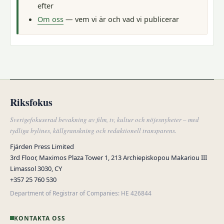
efter
Om oss
— vem vi är och vad vi publicerar
Riksfokus
Sverigefokuserad bevakning av film, tv, kultur och nöjesnyheter – med
tydliga bylines, källgranskning och redaktionell transparens.
Fjärden Press Limited
3rd Floor, Maximos Plaza Tower 1, 213 Archiepiskopou Makariou III
Limassol 3030, CY
+357 25 760 530
Department of Registrar of Companies: HE 426844
KONTAKTA OSS