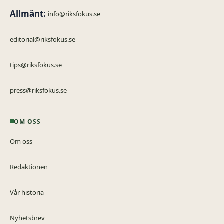
Allmänt:
info@riksfokus.se
editorial@riksfokus.se
tips@riksfokus.se
press@riksfokus.se
OM OSS
Om oss
Redaktionen
Vår historia
Nyhetsbrev