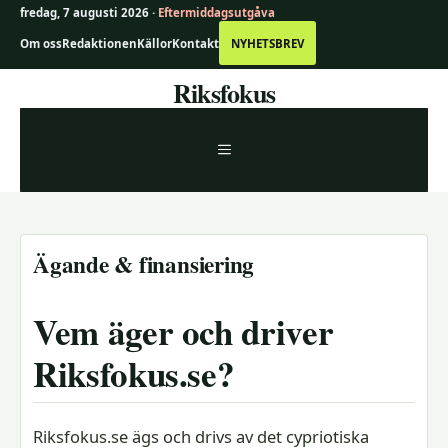
fredag, 7 augusti 2026 ·
Eftermiddagsutgåva
Om oss
Redaktionen
Källor
Kontakt
NYHETSBREV
Hoppa
Riksfokus
till
innehåll
MENY
Ägande & finansiering
Vem äger och driver
Riksfokus.se?
Riksfokus.se ägs och drivs av det cypriotiska