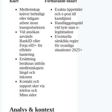
Klart
Fortfarande oklart
Medlemskap
Exakta öppettider
kräver befintligt
och e-post till
eller tidigare
kundtjänst
arbete inom
Handläggningstid
transportsektorn
vid byte utan e-
Vid ansökan
legitimation
används
Eventuella
BankID eller
särskilda regler
Freja eID+ för
för ovanliga
effektiv
situationer 2025+
hantering
Ersättning
beräknas utifrån
medlemskapets
längd och
inkomst
Kontakt och
support sker via
telefon och
Mina sidor
Analys & kontext