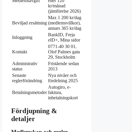
Medlemsavgift
eller 120
kr/månad
(jämförelse 2026)
Max 1 200 kr/dag
Beviljad ersättning
(medlemsvillkor),
annars 365 kr/dag
BankID, Freja
Inloggning
eID+, Mina sidor
0771-40 30 01,
Kontakt
Olof Palmes gata
29, Stockholm
Administrativ
Fristående sedan
status
2013
Senaste
Nya nivåer och
reglerförändring
fördelning 2025
Autogiro, e-
Betalningsmetoder
faktura,
inbetalningskort
Fördjupning &
detaljer
Medlemskap och regler