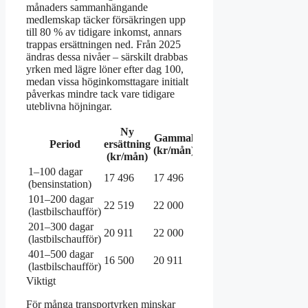
månaders sammanhängande
medlemskap täcker försäkringen upp
till 80 % av tidigare inkomst, annars
trappas ersättningen ned. Från 2025
ändras dessa nivåer – särskilt drabbas
yrken med lägre löner efter dag 100,
medan vissa höginkomsttagare initialt
påverkas mindre tack vare tidigare
uteblivna höjningar.
Ny
Gammal
Period
ersättning
Skillnad
(kr/mån)
(kr/mån)
1–100 dagar
17 496
17 496
0
(bensinstation)
101–200 dagar
22 519
22 000
+519
(lastbilschaufför)
201–300 dagar
20 911
22 000
-1 089
(lastbilschaufför)
401–500 dagar
16 500
20 911
-4 411
(lastbilschaufför)
Viktigt
För många transportyrken minskar