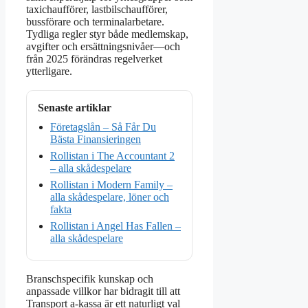
taxichaufförer, lastbilschaufförer,
bussförare och terminalarbetare.
Tydliga regler styr både medlemskap,
avgifter och ersättningsnivåer—och
från 2025 förändras regelverket
ytterligare.
Senaste artiklar
Företagslån – Så Får Du
Bästa Finansieringen
Rollistan i The Accountant 2
– alla skådespelare
Rollistan i Modern Family –
alla skådespelare, löner och
fakta
Rollistan i Angel Has Fallen –
alla skådespelare
Branschspecifik kunskap och
anpassade villkor har bidragit till att
Transport a-kassa är ett naturligt val