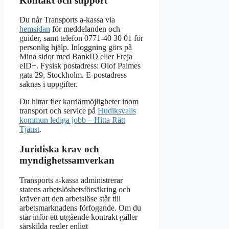
Kontakt och support
Du når Transports a-kassa via
hemsidan
för meddelanden och
guider, samt telefon 0771-40 30 01 för
personlig hjälp. Inloggning görs på
Mina sidor med BankID eller Freja
eID+. Fysisk postadress: Olof Palmes
gata 29, Stockholm. E-postadress
saknas i uppgifter.
Du hittar fler karriärmöjligheter inom
transport och service på
Hudiksvalls
kommun lediga jobb – Hitta Rätt
Tjänst
.
Juridiska krav och
myndighetssamverkan
Transports a-kassa administrerar
statens arbetslöshetsförsäkring och
kräver att den arbetslöse står till
arbetsmarknadens förfogande. Om du
står inför ett utgående kontrakt gäller
särskilda regler enligt