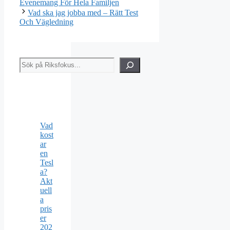
Evenemang För Hela Familjen
Vad ska jag jobba med – Rätt Test
Och Vägledning
Sök
Vad
kost
ar
en
Tesl
a?
Akt
uell
a
pris
er
202