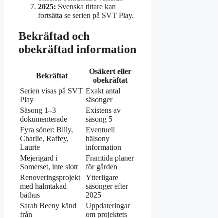
2025:
Svenska tittare kan
fortsätta se serien på SVT Play.
Bekräftad och
obekräftad information
Osäkert eller
Bekräftat
obekräftat
Serien visas på SVT
Exakt antal
Play
säsonger
Säsong 1–3
Existens av
dokumenterade
säsong 5
Fyra söner: Billy,
Eventuell
Charlie, Raffey,
hälsony
Laurie
information
Mejerigård i
Framtida planer
Somerset, inte slott
för gården
Renoveringsprojekt
Ytterligare
med halmtakad
säsonger efter
båthus
2025
Sarah Beeny känd
Uppdateringar
från
om projektets