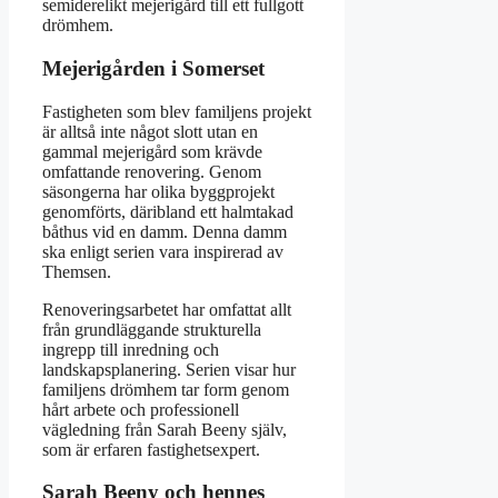
semiderelikt mejerigård till ett fullgott
drömhem.
Mejerigården i Somerset
Fastigheten som blev familjens projekt
är alltså inte något slott utan en
gammal mejerigård som krävde
omfattande renovering. Genom
säsongerna har olika byggprojekt
genomförts, däribland ett halmtakad
båthus vid en damm. Denna damm
ska enligt serien vara inspirerad av
Themsen.
Renoveringsarbetet har omfattat allt
från grundläggande strukturella
ingrepp till inredning och
landskapsplanering. Serien visar hur
familjens drömhem tar form genom
hårt arbete och professionell
vägledning från Sarah Beeny själv,
som är erfaren fastighetsexpert.
Sarah Beeny och hennes