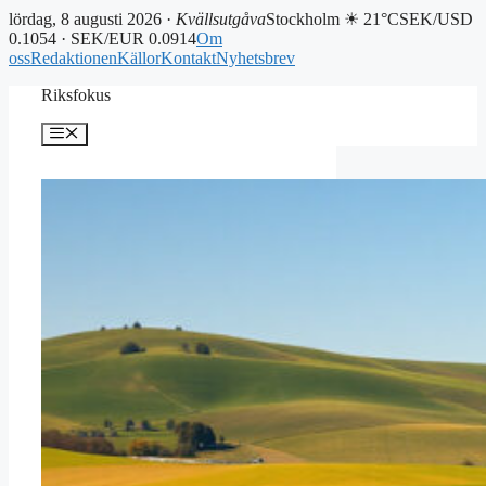
lördag, 8 augusti 2026 ·
Kvällsutgåva
Stockholm ☀ 21°C
SEK/USD
0.1054 · SEK/EUR 0.0914
Om
oss
Redaktionen
Källor
Kontakt
Nyhetsbrev
Hoppa
Riksfokus
till
innehåll
Meny