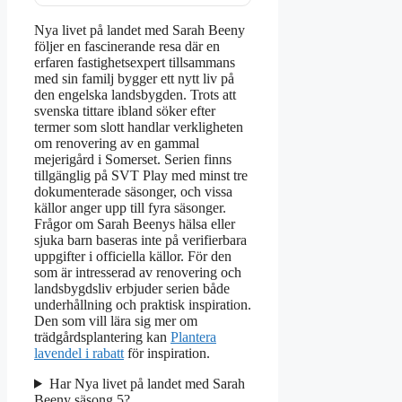
Nya livet på landet med Sarah Beeny
följer en fascinerande resa där en
erfaren fastighetsexpert tillsammans
med sin familj bygger ett nytt liv på
den engelska landsbygden. Trots att
svenska tittare ibland söker efter
termer som slott handlar verkligheten
om renovering av en gammal
mejerigård i Somerset. Serien finns
tillgänglig på SVT Play med minst tre
dokumenterade säsonger, och vissa
källor anger upp till fyra säsonger.
Frågor om Sarah Beenys hälsa eller
sjuka barn baseras inte på verifierbara
uppgifter i officiella källor. För den
som är intresserad av renovering och
landsbygdsliv erbjuder serien både
underhållning och praktisk inspiration.
Den som vill lära sig mer om
trädgårdsplantering kan
Plantera
lavendel i rabatt
för inspiration.
Har Nya livet på landet med Sarah
Beeny säsong 5?