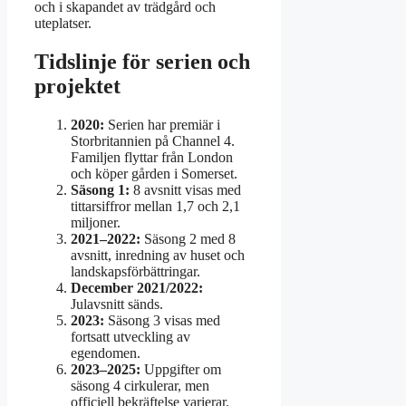
och i skapandet av trädgård och
uteplatser.
Tidslinje för serien och
projektet
2020:
Serien har premiär i
Storbritannien på Channel 4.
Familjen flyttar från London
och köper gården i Somerset.
Säsong 1:
8 avsnitt visas med
tittarsiffror mellan 1,7 och 2,1
miljoner.
2021–2022:
Säsong 2 med 8
avsnitt, inredning av huset och
landskapsförbättringar.
December 2021/2022:
Julavsnitt sänds.
2023:
Säsong 3 visas med
fortsatt utveckling av
egendomen.
2023–2025:
Uppgifter om
säsong 4 cirkulerar, men
officiell bekräftelse varierar.