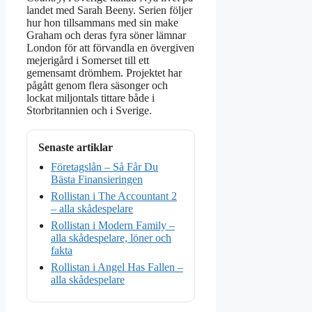
landet med Sarah Beeny. Serien följer
hur hon tillsammans med sin make
Graham och deras fyra söner lämnar
London för att förvandla en övergiven
mejerigård i Somerset till ett
gemensamt drömhem. Projektet har
pågått genom flera säsonger och
lockat miljontals tittare både i
Storbritannien och i Sverige.
Senaste artiklar
Företagslån – Så Får Du
Bästa Finansieringen
Rollistan i The Accountant 2
– alla skådespelare
Rollistan i Modern Family –
alla skådespelare, löner och
fakta
Rollistan i Angel Has Fallen –
alla skådespelare