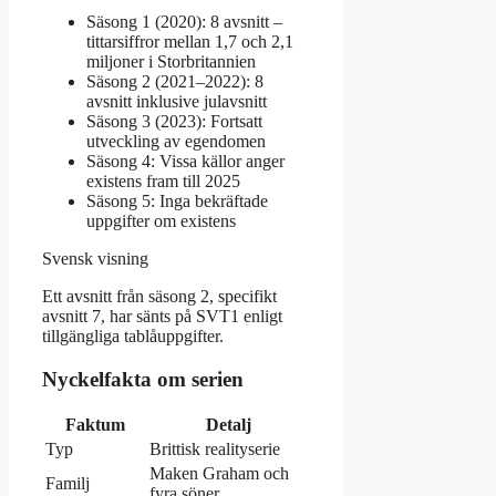
Säsong 1 (2020): 8 avsnitt –
tittarsiffror mellan 1,7 och 2,1
miljoner i Storbritannien
Säsong 2 (2021–2022): 8
avsnitt inklusive julavsnitt
Säsong 3 (2023): Fortsatt
utveckling av egendomen
Säsong 4: Vissa källor anger
existens fram till 2025
Säsong 5: Inga bekräftade
uppgifter om existens
Svensk visning
Ett avsnitt från säsong 2, specifikt
avsnitt 7, har sänts på SVT1 enligt
tillgängliga tablåuppgifter.
Nyckelfakta om serien
Faktum
Detalj
Typ
Brittisk realityserie
Maken Graham och
Familj
fyra söner