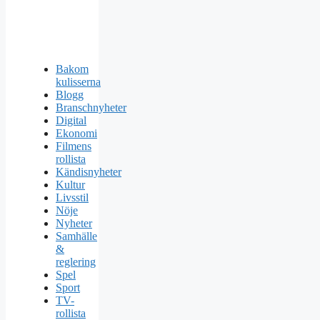
Bakom
kulisserna
Blogg
Branschnyheter
Digital
Ekonomi
Filmens
rollista
Kändisnyheter
Kultur
Livsstil
Nöje
Nyheter
Samhälle
&
reglering
Spel
Sport
TV-
rollista