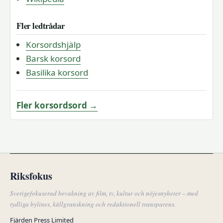
Fler ledtrådar
Korsordshjälp
Barsk korsord
Basilika korsord
Fler korsordsord →
Riksfokus
Sverigefokuserad bevakning av film, tv, kultur och nöjesnyheter – med
tydliga bylines, källgranskning och redaktionell transparens.
Fjärden Press Limited