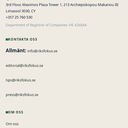
3rd Floor, Maximos Plaza Tower 1, 213 Archiepiskopou Makariou III
Limassol 3030, CY
+357 25 760 530
Department of Registrar of Companies: HE 426844
KONTAKTA OSS
Allmänt:
info@riksfokus.se
editorial@riksfokus.se
tips@riksfokus.se
press@riksfokus.se
OM OSS
Om oss