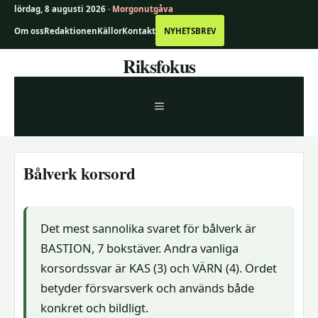
lördag, 8 augusti 2026 ·
Morgonutgåva
Om oss
Redaktionen
Källor
Kontakt
NYHETSBREV
Hoppa
Riksfokus
till
innehåll
MENY
Bålverk korsord
Det mest sannolika svaret för bålverk är
BASTION, 7 bokstäver. Andra vanliga
korsordssvar är KAS (3) och VÄRN (4). Ordet
betyder försvarsverk och används både
konkret och bildligt.