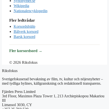
Synonymer.se
Wikipedia
Nationalencyklopedin
Fler ledtrådar
Korsordshjälp
Bålverk korsord
Barsk korsord
Fler korsordsord →
© 2026 Riksfokus
Riksfokus
Sverigefokuserad bevakning av film, tv, kultur och nöjesnyheter –
med tydliga bylines, källgranskning och redaktionell transparens.
Fjärden Press Limited
3rd Floor, Maximos Plaza Tower 1, 213 Archiepiskopou Makariou
III
Limassol 3030, CY