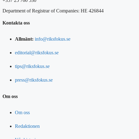
+357 25 760 530
Department of Registrar of Companies: HE 426844
Kontakta oss
Allmänt:
info@riksfokus.se
editorial@riksfokus.se
tips@riksfokus.se
press@riksfokus.se
Om oss
Om oss
Redaktionen