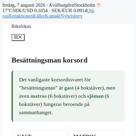
fredag, 7 augusti 2026 ·
Kvällsutgåva
Stockholm
17°C
SEK/USD 0.1054 · SEK/EUR 0.0914
Om
oss
Redaktionen
Källor
Kontakt
Nyhetsbrev
Hoppa
Riksfokus
till
innehåll
Meny
Besättningsman korsord
Det vanligaste korsordssvaret för
”besättningsman” är
gast
(4 bokstäver), men
även
matros
(6 bokstäver) och
sjöman
(6
bokstäver) fungerar beroende på
sammanhanget.