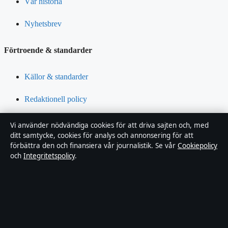
Vår historia
Nyhetsbrev
Förtroende & standarder
Källor & standarder
Redaktionell policy
Rättelsepolicy
Vi använder nödvändiga cookies för att driva sajten och, med
ditt samtycke, cookies för analys och annonsering för att
Tillgänglighetsredogörelse
förbättra den och finansiera vår journalistik. Se vår
Cookiepolicy
och
Integritetspolicy
.
Integritetspolicy
Om Riksfokus i korthet
Riksfokus är en oberoende svensk digital nyhetssajt med fokus på
film, tv, kultur och nöjesnyheter. Varje artikel har en namngiven