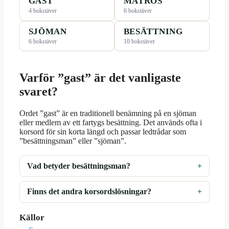
GAST
MATROS
4 bokstäver
6 bokstäver
SJÖMAN
BESÄTTNING
6 bokstäver
10 bokstäver
Varför ”gast” är det vanligaste
svaret?
Ordet ”gast” är en traditionell benämning på en sjöman
eller medlem av ett fartygs besättning. Det används ofta i
korsord för sin korta längd och passar ledtrådar som
”besättningsman” eller ”sjöman”.
Vad betyder besättningsman?
Finns det andra korsordslösningar?
Källor