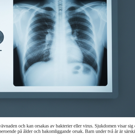
ävnaden och kan orsakas av bakterier eller virus. Sjukdomen visar sig 
eroende på ålder och bakomliggande orsak. Barn under två år är särski