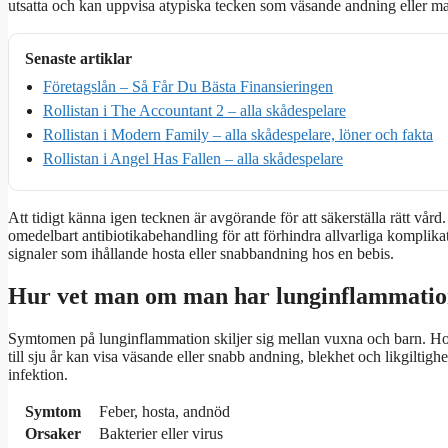
utsatta och kan uppvisa atypiska tecken som väsande andning eller ma
Senaste artiklar
Företagslån – Så Får Du Bästa Finansieringen
Rollistan i The Accountant 2 – alla skådespelare
Rollistan i Modern Family – alla skådespelare, löner och fakta
Rollistan i Angel Has Fallen – alla skådespelare
Att tidigt känna igen tecknen är avgörande för att säkerställa rätt vår
omedelbart antibiotikabehandling för att förhindra allvarliga komplikat
signaler som ihållande hosta eller snabbandning hos en bebis.
Hur vet man om man har lunginflammati
Symtomen på lunginflammation skiljer sig mellan vuxna och barn. Ho
till sju år kan visa väsande eller snabb andning, blekhet och likgiltig
infektion.
Symtom
Feber, hosta, andnöd
Orsaker
Bakterier eller virus