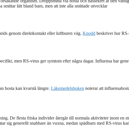
 orsakande organism. Droppsmitta via hosta och nässekret är den vanlig
 smittar lätt bland barn, men att inte alla smittade utvecklar
prids genom direktkontakt eller luftburen väg.
Knodd
beskriver hur RS-
specifikt, men RS-virus ger symtom efter några dagar. Influensa har gener
an hosta kan kvarstå längre.
Läkemedelsboken
noterar att influensahos
ing. De flesta friska individer återgår till normala aktiviteter inom en 
ämtar sig generellt snabbare än vuxna, medan spädbarn med RS-virus ka