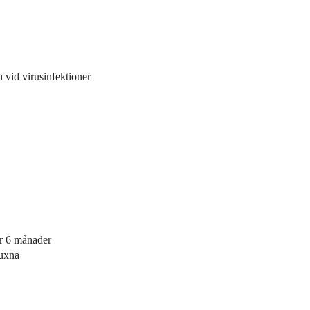
 vid virusinfektioner
er 6 månader
vuxna