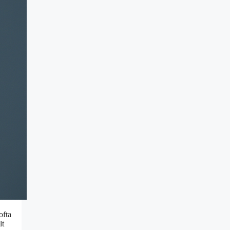
ofta
lt