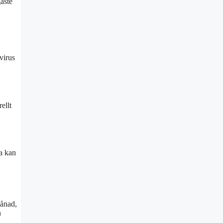
aste
virus
ellt
ta kan
månad,
n