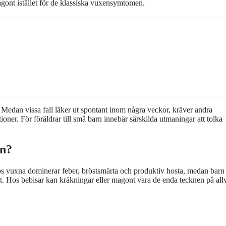
gont istället för de klassiska vuxensymtomen.
d. Medan vissa fall läker ut spontant inom några veckor, kräver andra
ioner. För föräldrar till små barn innebär särskilda utmaningar att tolka
on?
s vuxna dominerar feber, bröstsmärta och produktiv hosta, medan barn
het. Hos bebisar kan kräkningar eller magont vara de enda tecknen på all