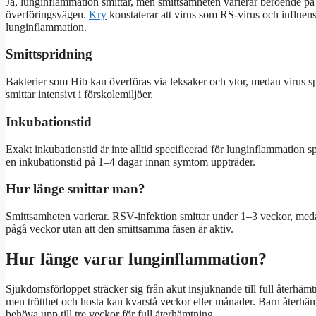
Ja, lunginflammation smittar, men smittsamheten varierar beroende på
överföringsvägen.
Kry
konstaterar att virus som RS-virus och influensa
lunginflammation.
Smittspridning
Bakterier som Hib kan överföras via leksaker och ytor, medan virus s
smittar intensivt i förskolemiljöer.
Inkubationstid
Exakt inkubationstid är inte alltid specificerad för lunginflammation 
en inkubationstid på 1–4 dagar innan symtom uppträder.
Hur länge smittar man?
Smittsamheten varierar. RSV-infektion smittar under 1–3 veckor, med
pågå veckor utan att den smittsamma fasen är aktiv.
Hur länge varar lunginflammation?
Sjukdomsförloppet sträcker sig från akut insjuknande till full återhämtn
men trötthet och hosta kan kvarstå veckor eller månader. Barn återh
behöva upp till tre veckor för full återhämtning.