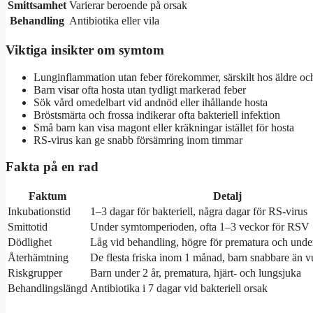
Smittsamhet
Varierar beroende på orsak
Behandling
Antibiotika eller vila
Viktiga insikter om symtom
Lunginflammation utan feber förekommer, särskilt hos äldre och
Barn visar ofta hosta utan tydligt markerad feber
Sök vård omedelbart vid andnöd eller ihållande hosta
Bröstsmärta och frossa indikerar ofta bakteriell infektion
Små barn kan visa magont eller kräkningar istället för hosta
RS-virus kan ge snabb försämring inom timmar
Fakta på en rad
Faktum
Detalj
Inkubationstid
1–3 dagar för bakteriell, några dagar för RS-virus
Smittotid
Under symtomperioden, ofta 1–3 veckor för RSV
Dödlighet
Låg vid behandling, högre för prematura och und
Återhämtning
De flesta friska inom 1 månad, barn snabbare än 
Riskgrupper
Barn under 2 år, prematura, hjärt- och lungsjuka
Behandlingslängd
Antibiotika i 7 dagar vid bakteriell orsak