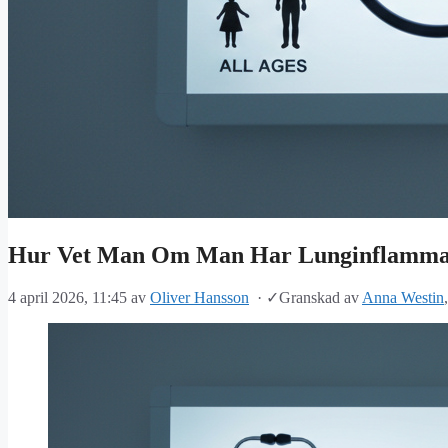
Hur Vet Man Om Man Har Lunginflammat
4 april 2026, 11:45
av
Oliver Hansson
·
✓
Granskad av
Anna Westin