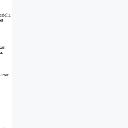
riella
et
kan
a.
terar