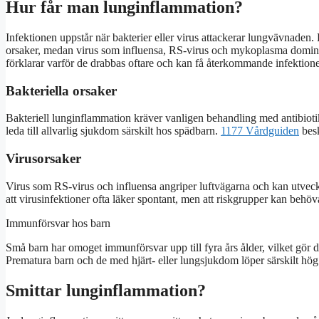
Hur får man lunginflammation?
Infektionen uppstår när bakterier eller virus attackerar lungvävnade
orsaker, medan virus som influensa, RS-virus och mykoplasma dominer
förklarar varför de drabbas oftare och kan få återkommande infektioner 
Bakteriella orsaker
Bakteriell lunginflammation kräver vanligen behandling med antibiot
leda till allvarlig sjukdom särskilt hos spädbarn.
1177 Vårdguiden
besk
Virusorsaker
Virus som RS-virus och influensa angriper luftvägarna och kan utveckl
att virusinfektioner ofta läker spontant, men att riskgrupper kan behö
Immunförsvar hos barn
Små barn har omoget immunförsvar upp till fyra års ålder, vilket gör 
Prematura barn och de med hjärt- eller lungsjukdom löper särskilt hög 
Smittar lunginflammation?