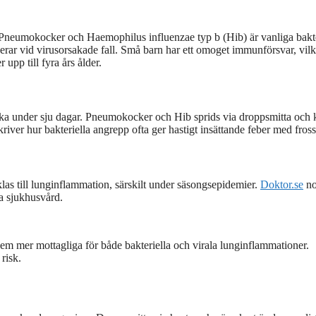
n. Pneumokocker och Haemophilus influenzae typ b (Hib) är vanliga bakte
ar vid virusorsakade fall. Små barn har ett omoget immunförsvar, vilk
upp till fyra års ålder.
ika under sju dagar. Pneumokocker och Hib sprids via droppsmitta och 
river hur bakteriella angrepp ofta ger hastigt insättande feber med fross
as till lunginflammation, särskilt under säsongsepidemier.
Doktor.se
no
va sjukhusvård.
dem mer mottagliga för både bakteriella och virala lunginflammationer.
risk.