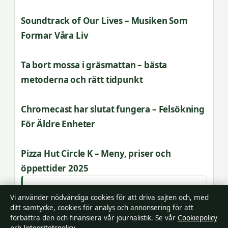
Soundtrack of Our Lives – Musiken Som
Formar Våra Liv
Ta bort mossa i gräsmattan – bästa
metoderna och rätt tidpunkt
Chromecast har slutat fungera – Felsökning
För Äldre Enheter
Pizza Hut Circle K – Meny, priser och
öppettider 2025
Vi använder nödvändiga cookies för att driva sajten och, med
ditt samtycke, cookies för analys och annonsering för att
förbättra den och finansiera vår journalistik. Se vår
Cookiepolicy
Gustav Månsson