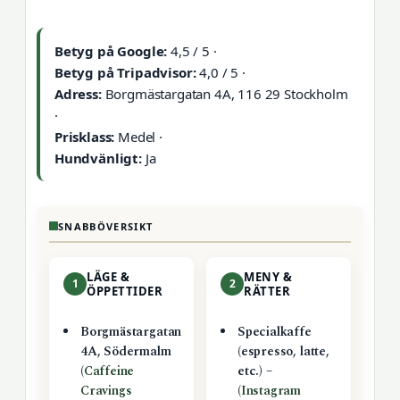
Betyg på Google:
4,5 / 5 ·
Betyg på Tripadvisor:
4,0 / 5 ·
Adress:
Borgmästargatan 4A, 116 29 Stockholm
·
Prisklass:
Medel ·
Hundvänligt:
Ja
SNABBÖVERSIKT
LÄGE &
MENY &
1
2
ÖPPETTIDER
RÄTTER
Borgmästargatan
Specialkaffe
4A, Södermalm
(espresso, latte,
(
Caffeine
etc.) –
Cravings
(
Instagram