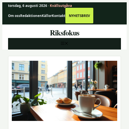
torsdag, 6 augusti 2026 ·
Kvällsutgåva
Om oss
Redaktionen
Källor
Kontakt
NYHETSBREV
Hoppa
Riksfokus
till
innehåll
MENY