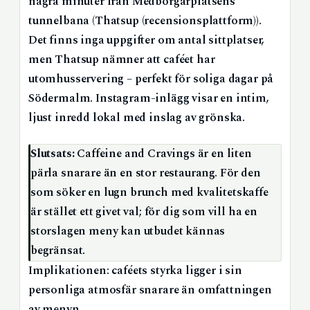
några minuter från Medborgarplatsens
tunnelbana (Thatsup (recensionsplattform)).
Det finns inga uppgifter om antal sittplatser,
men Thatsup nämner att caféet har
utomhusservering – perfekt för soliga dagar på
Södermalm. Instagram-inlägg visar en intim,
ljust inredd lokal med inslag av grönska.
Slutsats:
Caffeine and Cravings är en liten
pärla snarare än en stor restaurang. För den
som söker en lugn brunch med kvalitetskaffe
är stället ett givet val; för dig som vill ha en
storslagen meny kan utbudet kännas
begränsat.
Implikationen: caféets styrka ligger i sin
personliga atmosfär snarare än omfattningen
av menyn.