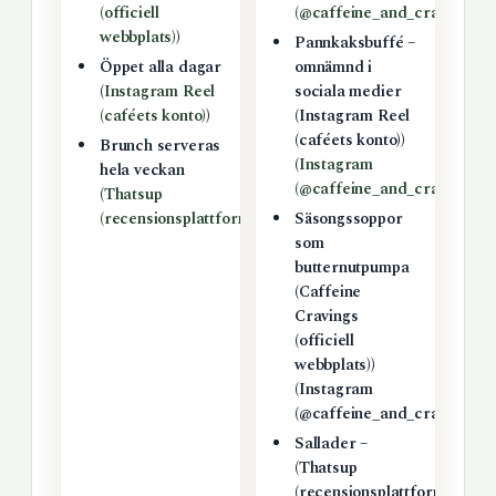
(officiell
(@caffeine_and_cravings)
)
webbplats)
)
Pannkaksbuffé –
Öppet alla dagar
omnämnd i
(
Instagram Reel
sociala medier
(caféets konto)
)
(Instagram Reel
(caféets konto))
Brunch serveras
(
Instagram
hela veckan
(@caffeine_and_cravings)
)
(
Thatsup
(recensionsplattform)
)
Säsongssoppor
som
butternutpumpa
(Caffeine
Cravings
(officiell
webbplats))
(Instagram
(@caffeine_and_cravings))
Sallader –
(Thatsup
(recensionsplattform))