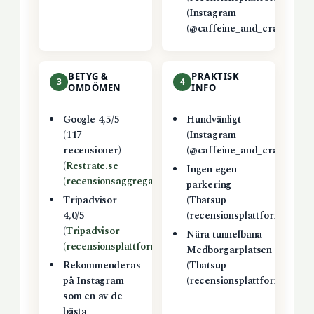
(Instagram
(@caffeine_and_cravings))
BETYG &
PRAKTISK
3
4
OMDÖMEN
INFO
Google 4,5/5
Hundvänligt
(117
(Instagram
recensioner)
(@caffeine_and_cravings))
(
Restrate.se
Ingen egen
(recensionsaggregator)
)
parkering
Tripadvisor
(Thatsup
4,0/5
(recensionsplattform))
(
Tripadvisor
Nära tunnelbana
(recensionsplattform)
)
Medborgarplatsen
Rekommenderas
(Thatsup
på Instagram
(recensionsplattform))
som en av de
bästa