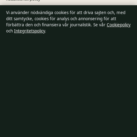
Vi använder nödvändiga cookies för att driva sajten och, med
Rättelsepolicy
ditt samtycke, cookies för analys och annonsering för att
förbättra den och finansiera vår journalistik. Se vår
Cookiepolicy
Tillgänglighetsredogörelse
och
Integritetspolicy
.
Integritetspolicy
Om Riksfokus i korthet
Riksfokus är en oberoende svensk digital nyhetssajt med fokus på
film, tv, kultur och nöjesnyheter. Varje artikel har en namngiven
byline, granskas av en redaktör och faktagranskas innan publicering.
Innehållet är endast avsett för allmän information. Allmänna
förfrågningar:
hello@riksfokus.se
. Rättelser:
hello@riksfokus.se
.
Utgivare:
Fjärden Press Limited, Limassol ·
Ansvarig utgivare:
Viktor