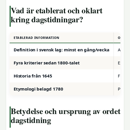
Vad är etablerat och oklart
kring dagstidningar?
ETABLERAD INFORMATION
OKLAR
Definition i svensk lag: minst en gång/vecka
Aktuel
Fyra kriterier sedan 1800-talet
Exakt 
Historia från 1645
Framti
Etymologi belagd 1780
Precis
Betydelse och ursprung av ordet
dagstidning