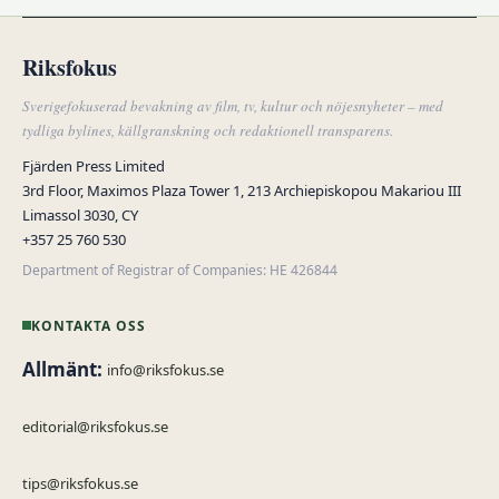
Riksfokus
Sverigefokuserad bevakning av film, tv, kultur och nöjesnyheter – med
tydliga bylines, källgranskning och redaktionell transparens.
Fjärden Press Limited
3rd Floor, Maximos Plaza Tower 1, 213 Archiepiskopou Makariou III
Limassol 3030, CY
+357 25 760 530
Department of Registrar of Companies: HE 426844
KONTAKTA OSS
Allmänt:
info@riksfokus.se
editorial@riksfokus.se
tips@riksfokus.se