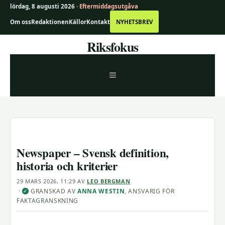
lördag, 8 augusti 2026 ·
Eftermiddagsutgåva
Om oss
Redaktionen
Källor
Kontakt
NYHETSBREV
Hoppa
Riksfokus
till
innehåll
MENY
Newspaper – Svensk definition,
historia och kriterier
29 MARS 2026, 11:29
AV
LEO BERGMAN
·
GRANSKAD AV
ANNA WESTIN
, ANSVARIG FÖR
✓
FAKTAGRANSKNING