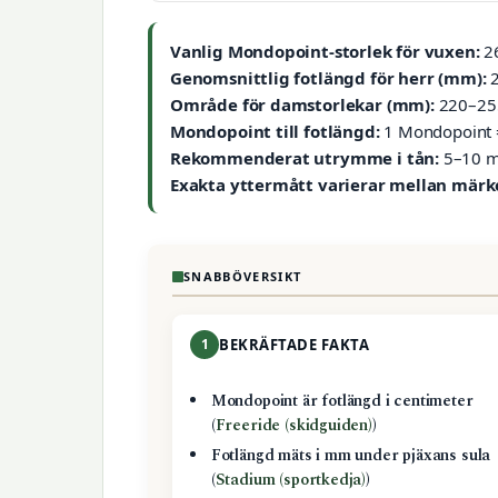
Vanlig Mondopoint-storlek för vuxen:
26
Genomsnittlig fotlängd för herr (mm):
2
Område för damstorlekar (mm):
220–255
Mondopoint till fotlängd:
1 Mondopoint 
Rekommenderat utrymme i tån:
5–10 m
Exakta yttermått varierar mellan märk
SNABBÖVERSIKT
1
BEKRÄFTADE FAKTA
Mondopoint är fotlängd i centimeter
(
Freeride (skidguiden)
)
Fotlängd mäts i mm under pjäxans sula
(
Stadium (sportkedja)
)