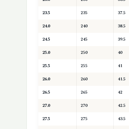
23.5
235
37.5
24.0
240
38.5
24.5
245
39.5
25.0
250
40
25.5
255
41
26.0
260
41.5
26.5
265
42
27.0
270
42.5
27.5
275
43.5