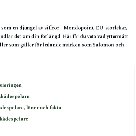
s som en djungel av siffror – Mondopoint, EU-storlekar,
ndlar det om din fotlängd. Här får du veta vad yttermått
beller som gäller för ledande märken som Salomon och
nsieringen
 skådespelare
ådespelare, löner och fakta
 skådespelare