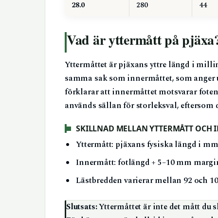
28.0
280
44
Vad är yttermått på pjäxa
Yttermåttet är pjäxans yttre längd i millim
samma sak som innermåttet, som anger ut
förklarar att innermåttet motsvarar foten
används sällan för storleksval, eftersom
SKILLNAD MELLAN YTTERMÅTT OCH 
Yttermått: pjäxans fysiska längd i mm
Innermått: fotlängd + 5–10 mm margin
Lästbredden varierar mellan 92 och 1
Slutsats:
Yttermåttet är inte det mått du 