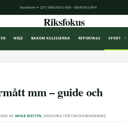
Stockholm ☀ 22°C
SEK/USD 0.1054 · SEK/EUR 0.0914
Riksfokus
TER
NÖJE
BAKOM KULISSERNA
REPORTAGE
SPORT
ermått mm – guide och
SKAD AV
ANNA WESTIN
, ANSVARIG FÖR FAKTAGRANSKNING