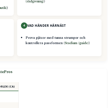
(rådgivning)
)
utik)
)
4
VAD HÄNDER HÄRNÄST
Prova pjäxor med tunna strumpor och
kontrollera passformen (
Stadium (guide)
)
atePros
ORLEK (CA)