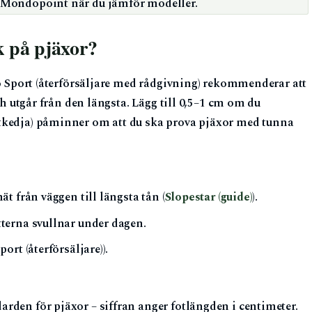
h Mondopoint när du jämför modeller.
k på pjäxor?
do Sport (återförsäljare med rådgivning) rekommenderar att
och utgår från den längsta. Lägg till 0,5–1 cm om du
tkedja) påminner om att du ska prova pjäxor med tunna
t från väggen till längsta tån (
Slopestar (guide)
).
terna svullnar under dagen.
rt (återförsäljare)).
rden för pjäxor – siffran anger fotlängden i centimeter.