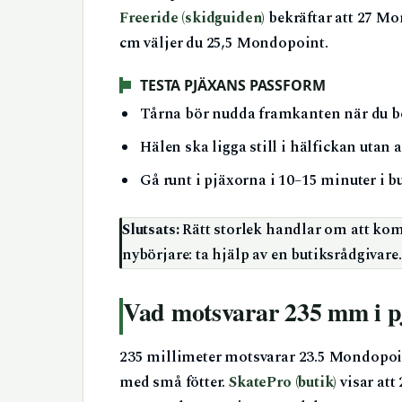
Freeride (skidguiden)
bekräftar att 27 Mo
cm väljer du 25,5 Mondopoint.
TESTA PJÄXANS PASSFORM
Tårna bör nudda framkanten när du bö
Hälen ska ligga still i hälfickan utan a
Gå runt i pjäxorna i 10–15 minuter i b
Slutsats:
Rätt storlek handlar om att kom
nybörjare: ta hjälp av en butiksrådgivare.
Vad motsvarar 235 mm i p
235 millimeter motsvarar 23.5 Mondopoint
med små fötter.
SkatePro (butik)
visar att