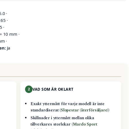
.0 ·
65 ·
 ·
= 10 mm ·
m ·
en:
Ja
2
VAD SOM ÄR OKLART
Exakt yttermått för varje modell är inte
standardiserat (
Slopestar (återförsäljare)
)
Skillnader i yttermått mellan olika
tillverkares storlekar (
Mardo Sport