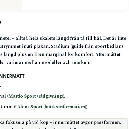
?
eter – alltså hela skalets längd från tå till häl. Det är inte
rymmet inuti pjäxan. Stadium (guide från sportkedjan)
s längd plus en liten marginal för komfort. Yttermåttet
 det varierar mellan modeller och märken.
INNERMÅTT
.
al (
Mardo Sport (rådgivning)
).
04 mm (
Udens Sport (butiksinformation)
).
ska fokusera på vid köp – innermåttet avgör passformen.