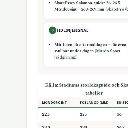
SkatePro:s Salomon-guide: 26–26.5
Mondopoint = 260–269 mm (
SkatePro (b
3
TIDLINJESIGNAL
Mät foten på eftermiddagen – fötterna
svullnar under dagen (
Mardo Sport
(rådgivning)
)
Källa:
Stadiums storleksguide
och
Sk
tabeller
MONDOPOINT
FOTLÄNGD (MM)
EU-ST
22.5
225
36
23.0
230
36.5