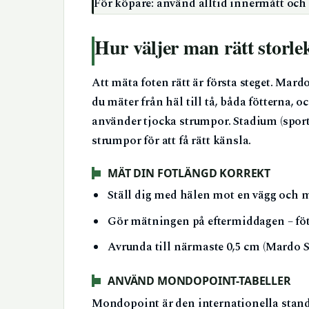
För köpare: använd alltid innermått oc
Hur väljer man rätt storle
Att mäta foten rätt är första steget. Mar
du mäter från häl till tå, båda fötterna, 
använder tjocka strumpor. Stadium (spor
strumpor för att få rätt känsla.
MÄT DIN FOTLÄNGD KORREKT
Ställ dig med hälen mot en vägg och mä
Gör mätningen på eftermiddagen – föt
Avrunda till närmaste 0,5 cm (Mardo Spo
ANVÄND MONDOPOINT-TABELLER
Mondopoint är den internationella standa