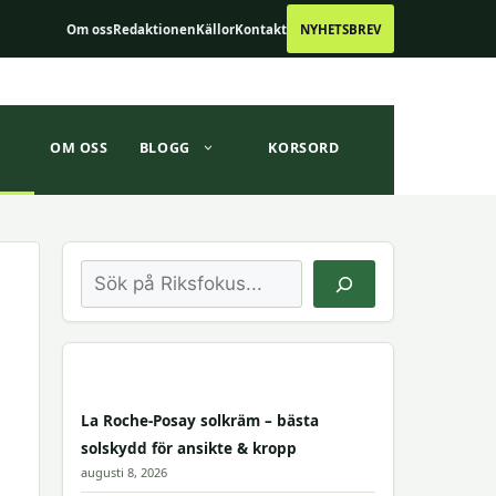
Om oss
Redaktionen
Källor
Kontakt
NYHETSBREV
OM OSS
BLOGG
KORSORD
Sök
La Roche-Posay solkräm – bästa
solskydd för ansikte & kropp
augusti 8, 2026