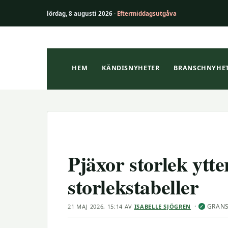
lördag, 8 augusti 2026 ·
Eftermiddagsutgåva
Hoppa
till
innehåll
HEM
KÄNDISNYHETER
BRANSCHNYHE
Pjäxor storlek ytt
storlekstabeller
·
GRAN
21 MAJ 2026, 15:14
AV
ISABELLE SJÖGREN
✓