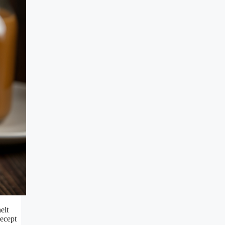
elt
recept