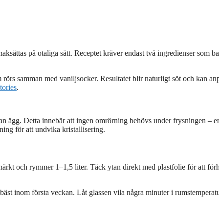
ksättas på otaliga sätt. Receptet kräver endast två ingredienser som b
örs samman med vaniljsocker. Resultatet blir naturligt söt och kan an
tories
.
tan ägg. Detta innebär att ingen omrörning behövs under frysningen – e
g för att undvika kristallisering.
märkt och rymmer 1–1,5 liter. Täck ytan direkt med plastfolie för att för
r bäst inom första veckan. Låt glassen vila några minuter i rumstemperatu