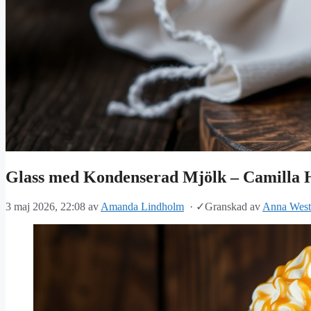
Glass med Kondenserad Mjölk – Camilla 
3 maj 2026, 22:08
av
Amanda Lindholm
·
✓
Granskad av
Anna West