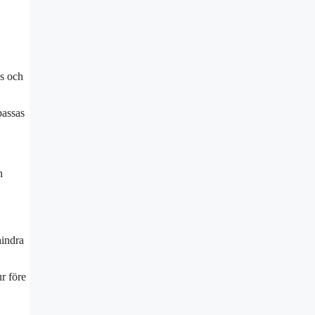
as och
passas
n
hindra
r före