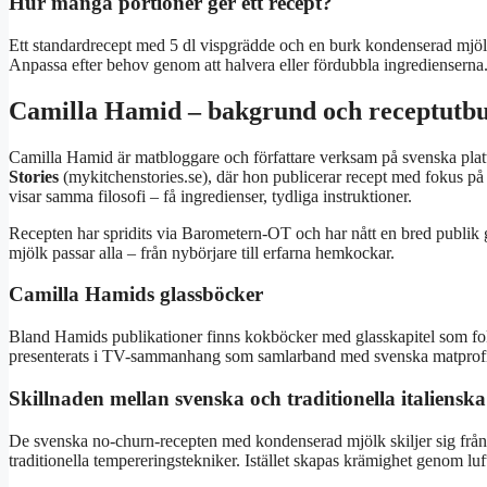
Hur många portioner ger ett recept?
Ett standardrecept med 5 dl vispgrädde och en burk kondenserad mjölk
Anpassa efter behov genom att halvera eller fördubbla ingredienserna
Camilla Hamid – bakgrund och receptutb
Camilla Hamid är matbloggare och författare verksam på svenska plat
Stories
(mykitchenstories.se), där hon publicerar recept med fokus på 
visar samma filosofi – få ingredienser, tydliga instruktioner.
Recepten har spridits via Barometern-OT och har nått en bred publik
mjölk passar alla – från nybörjare till erfarna hemkockar.
Camilla Hamids glassböcker
Bland Hamids publikationer finns kokböcker med glasskapitel som fok
presenterats i TV-sammanhang som samlarband med svenska matprofi
Skillnaden mellan svenska och traditionella italienska
De svenska no-churn-recepten med kondenserad mjölk skiljer sig från 
traditionella tempereringstekniker. Istället skapas krämighet genom luft