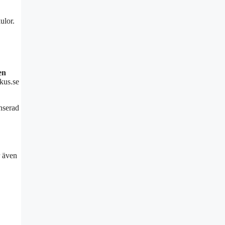
ulor.
en
okus.se
nserad
r även