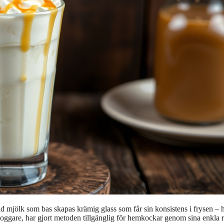
mjölk som bas skapas krämig glass som får sin konsistens i frysen – h
oggare, har gjort metoden tillgänglig för hemkockar genom sina enkla 