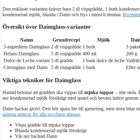
Den enklaste varianten kräver bara 2 dl vispgrädde, 1 burk kondense
kondenserad mjölk, blanda i Daim och frys i minst 6 timmar.
Receptet
Översikt över Daimglass-varianter
Namn
Grundrecept
Mjölk
Dai
3-ingrediens Daimglass
2 dl vispgrädde
1 burk
3 pake
Helans Daimglass
5 dl vispgrädde
400 ml
200 g
Dulce de Leche-variant
5 dl grädde
1 burk dulce de leche
Valfritt
Citronglass med Daim
5 dl vispgrädde
1 burk
Efter 
Viktiga tekniker för Daimglass
Hamid betonar att grädden ska vippas till
mjuka toppar
– inte stela.
ner kondenserad mjölk försiktigt med spatel och bevara luften genom a
Daim hackas grovt. Den bör spara lite till garnering, men stora bitar mi
samma princip för alla no-churn glassar
.
Vispa grädde till mjuka toppar
Blanda kondenserad mjölk försiktigt
Vik ner hackad Daim