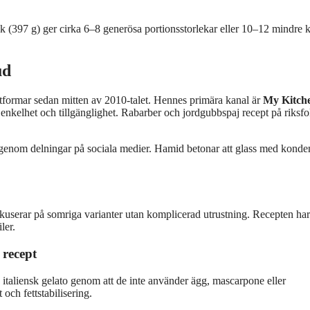
 (397 g) ger cirka 6–8 generösa portionsstorlekar eller 10–12 mindre k
.
ud
tformar sedan mitten av 2010-talet. Hennes primära kanal är
My Kitch
enkelhet och tillgänglighet. Rabarber och jordgubbspaj recept på riksf
 genom delningar på sociala medier. Hamid betonar att glass med konde
userar på somriga varianter utan komplicerad utrustning. Recepten ha
ler.
 recept
italiensk gelato genom att de inte använder ägg, mascarpone eller
 och fettstabilisering.