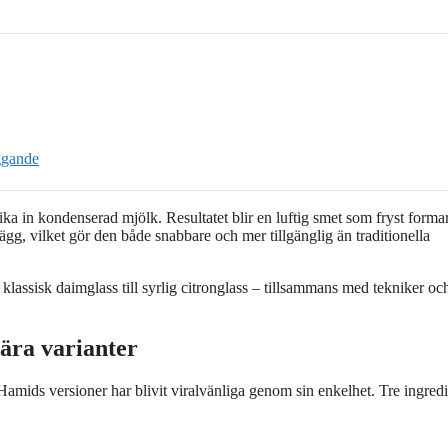
ggande
ka in kondenserad mjölk. Resultatet blir en luftig smet som fryst formar
ägg, vilket gör den både snabbare och mer tillgänglig än traditionella
lassisk daimglass till syrlig citronglass – tillsammans med tekniker och
ära varianter
Hamids versioner har blivit viralvänliga genom sin enkelhet. Tre ingred