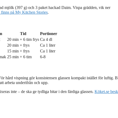
rad mjölk (397 g) och 3 paket hackad Daim. Vispa grädden, vik ner
 finns på My Kitchen Stories
.
m
Tid
Portioner
t
20 min + 6 tim frys
Ca 4 dl
20 min + frys
Ca 1 liter
15 min + frys
Ca 1 liter
smak
25 min + 6 tim
6-8
 För hård vispning gör konsistensen glassen kompakt istället för luftig. 
tt arbeta underifrån och upp.
xeras inte – de ska ge tydliga bitar i den färdiga glassen.
Köket.se besk