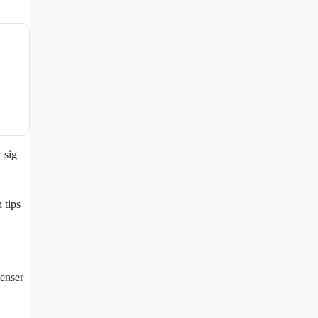
 sig
 tips
ienser