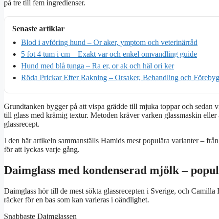
på tre till fem ingredienser.
Senaste artiklar
Blod i avföring hund – Or aker, ymptom och veterinärråd
5 fot 4 tum i cm – Exakt var och enkel omvandling guide
Hund med blå tunga – Ra er, or ak och häl ori ker
Röda Prickar Efter Rakning – Orsaker, Behandling och Föreby
Grundtanken bygger på att vispa grädde till mjuka toppar och sedan vi
till glass med krämig textur. Metoden kräver varken glassmaskin eller 
glassrecept.
I den här artikeln sammanställs Hamids mest populära varianter – från k
för att lyckas varje gång.
Daimglass med kondenserad mjölk – popul
Daimglass hör till de mest sökta glassrecepten i Sverige, och Camilla 
räcker för en bas som kan varieras i oändlighet.
Snabbaste Daimglassen