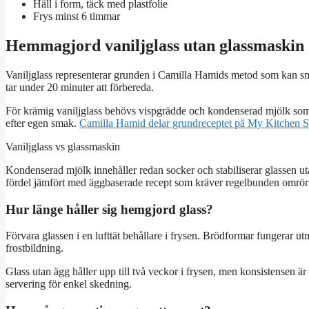
Häll i form, täck med plastfolie
Frys minst 6 timmar
Hemmagjord vaniljglass utan glassmaskin
Vaniljglass representerar grunden i Camilla Hamids metod som kan sma
tar under 20 minuter att förbereda.
För krämig vaniljglass behövs vispgrädde och kondenserad mjölk som r
efter egen smak.
Camilla Hamid delar grundreceptet på My Kitchen S
Vaniljglass vs glassmaskin
Kondenserad mjölk innehåller redan socker och stabiliserar glassen u
fördel jämfört med äggbaserade recept som kräver regelbunden omrörnin
Hur länge håller sig hemgjord glass?
Förvara glassen i en lufttät behållare i frysen. Brödformar fungerar ut
frostbildning.
Glass utan ägg håller upp till två veckor i frysen, men konsistensen ä
servering för enkel skedning.