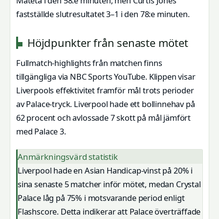
Mateta i den 58:e minuten, men Curtis Jones
fastställde slutresultatet 3–1 i den 78:e minuten.
Höjdpunkter från senaste mötet
Fullmatch-highlights från matchen finns
tillgängliga via NBC Sports YouTube. Klippen visar
Liverpools effektivitet framför mål trots perioder
av Palace-tryck. Liverpool hade ett bollinnehav på
62 procent och avlossade 7 skott på mål jämfört
med Palace 3.
Anmärkningsvärd statistik
Liverpool hade en Asian Handicap-vinst på 20% i
sina senaste 5 matcher inför mötet, medan Crystal
Palace låg på 75% i motsvarande period enligt
Flashscore. Detta indikerar att Palace överträffade