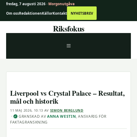
fredag, 7 augusti 2026 ·
Morgonutgåva
Om oss
Redaktionen
Källor
Kontakt
NYHETSBREV
Hoppa
Riksfokus
till
innehåll
MENY
Liverpool vs Crystal Palace – Resultat,
mål och historik
11 MAJ 2026, 10:13
AV
SIMON BERGLUND
·
GRANSKAD AV
ANNA WESTIN
, ANSVARIG FÖR
✓
FAKTAGRANSKNING