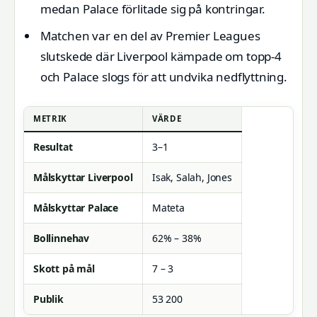
medan Palace förlitade sig på kontringar.
Matchen var en del av Premier Leagues
slutskede där Liverpool kämpade om topp‑4
och Palace slogs för att undvika nedflyttning.
METRIK
VÄRDE
Resultat
3–1
Målskyttar Liverpool
Isak, Salah, Jones
Målskyttar Palace
Mateta
Bollinnehav
62% – 38%
Skott på mål
7 – 3
Publik
53 200