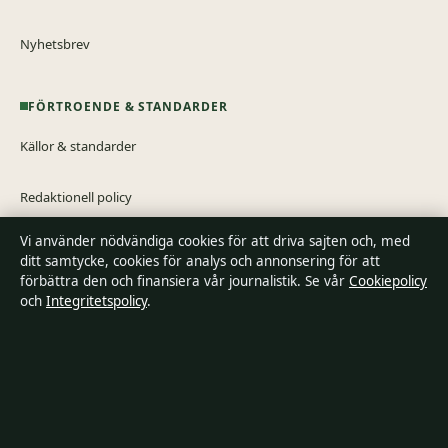
Nyhetsbrev
FÖRTROENDE & STANDARDER
Källor & standarder
Redaktionell policy
Vi använder nödvändiga cookies för att driva sajten och, med
Rättelsepolicy
ditt samtycke, cookies för analys och annonsering för att
förbättra den och finansiera vår journalistik. Se vår
Cookiepolicy
Tillgänglighetsredogörelse
och
Integritetspolicy
.
Integritetspolicy
Om Riksfokus i korthet