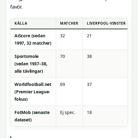
favör.
KÄLLA
MATCHER
LIVERPOOL-VINSTER
C
AiScore (sedan
32
21
9 
1997, 32 matcher)
Sportsmole
70
38
1
(sedan 1937–38,
alla tävlingar)
Worldfootball.net
69
37
1
(Premier League-
fokus)
FotMob (senaste
Ej spec.
18
7
dataset)