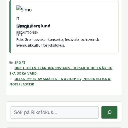
Simon Berglund
REDAKTIONEN
Felix Gren bevakar konserter, festivaler och svensk
livemusikkultur för Riksfokus.
KATEGORIER
SPORT
ONT I FOTEN FRÅN INGENSTANS – ORSAKER OCH NÄR DU
SKA SÖKA VÅRD
OLIKA TYPER AV SMÄRTA – NOCICEPTIV, NEUROPATISK &
NOCIPLASTISK
Sök