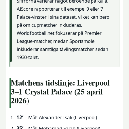
Siffrorna varierar något beroende på källa.
AiScore rapporterar till exempel 9 eller 7
Palace-vinster i sina dataset, vilket kan bero
på om cupmatcher inkluderas.
Worldfootball.net fokuserar på Premier
League-matcher, medan Sportsmole
inkluderar samtliga tävlingsmatcher sedan
1930-talet.
Matchens tidslinje: Liverpool
3–1 Crystal Palace (25 april
2026)
12′
– Mål! Alexander Isak (Liverpool)
35′
– Mål! Mohamed Salah (Liverpool)