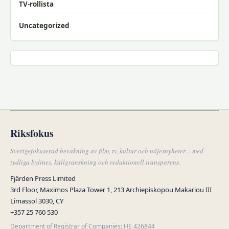
TV-rollista
Uncategorized
Riksfokus
Sverigefokuserad bevakning av film, tv, kultur och nöjesnyheter – med
tydliga bylines, källgranskning och redaktionell transparens.
Fjärden Press Limited
3rd Floor, Maximos Plaza Tower 1, 213 Archiepiskopou Makariou III
Limassol 3030, CY
+357 25 760 530
Department of Registrar of Companies: HE 426844