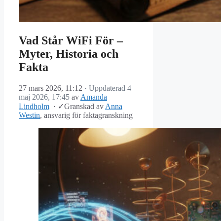
Vad Står WiFi För –
Myter, Historia och
Fakta
27 mars 2026, 11:12
· Uppdaterad
4
maj 2026, 17:45
av
Amanda
Lindholm
·
✓
Granskad av
Anna
Westin
, ansvarig för faktagranskning