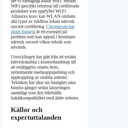
det vi vardagligt kallar WiFi. Medan
WiFi specifikt refererar till certifierade
produkter som uppfyller Wi-Fi
Alliances krav, kan WLAN omfatta
alla typer av trådlösa lokala nätverk
oavsett certifiering.
Chromecast har
slutat fungera
är ett exempel på
problem som kan uppstå i hemmans
nätverk oavsett vilken teknik som
används.
Utvecklingen har gått från att ersätta
nätverkskablar i kontorslandskap till
att möjliggöra smarta hem,
strömmande medieuppspelning och
uppkoppling av mobila enheter.
Tekniken har ökat sin hastighet nära
hundra gånger sedan lanseringen
samtidigt som den bibehållit
bakåtkompatibilitet med äldre enheter.
Källor och
expertuttalanden