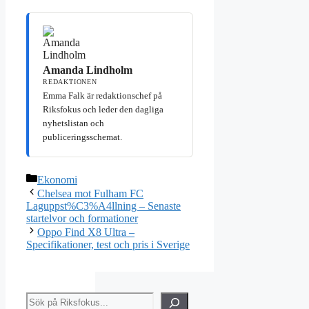
Amanda Lindholm
REDAKTIONEN
Emma Falk är redaktionschef på
Riksfokus och leder den dagliga
nyhetslistan och
publiceringsschemat.
Kategorier
Ekonomi
Chelsea mot Fulham FC
Laguppst%C3%A4llning – Senaste
startelvor och formationer
Oppo Find X8 Ultra –
Specifikationer, test och pris i Sverige
Sök