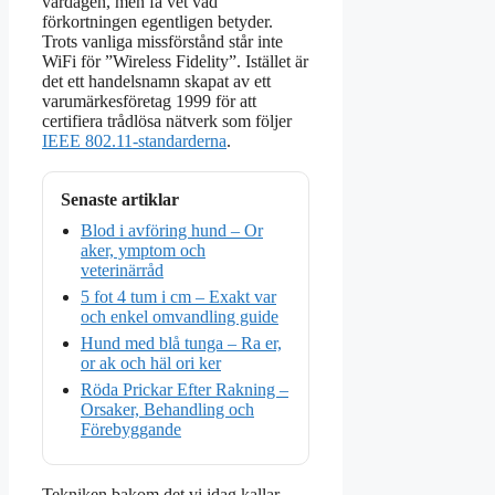
vardagen, men få vet vad
förkortningen egentligen betyder.
Trots vanliga missförstånd står inte
WiFi för ”Wireless Fidelity”. Istället är
det ett handelsnamn skapat av ett
varumärkesföretag 1999 för att
certifiera trådlösa nätverk som följer
IEEE 802.11-standarderna
.
Senaste artiklar
Blod i avföring hund – Or
aker, ymptom och
veterinärråd
5 fot 4 tum i cm – Exakt var
och enkel omvandling guide
Hund med blå tunga – Ra er,
or ak och häl ori ker
Röda Prickar Efter Rakning –
Orsaker, Behandling och
Förebyggande
Tekniken bakom det vi idag kallar