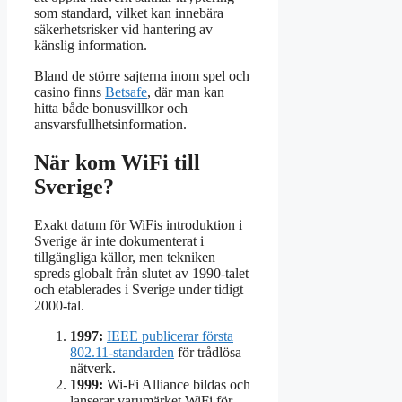
som standard, vilket kan innebära
säkerhetsrisker vid hantering av
känslig information.
Bland de större sajterna inom spel och
casino finns
Betsafe
, där man kan
hitta både bonusvillkor och
ansvarsfullhetsinformation.
När kom WiFi till
Sverige?
Exakt datum för WiFis introduktion i
Sverige är inte dokumenterat i
tillgängliga källor, men tekniken
spreds globalt från slutet av 1990-talet
och etablerades i Sverige under tidigt
2000-tal.
1997:
IEEE publicerar första
802.11-standarden
för trådlösa
nätverk.
1999:
Wi-Fi Alliance bildas och
lanserar varumärket WiFi för