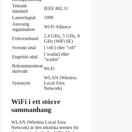
Teknisk
IEEE 802.11
standard
Lanseringsår
1999
Ansvarig
Wi-Fi Alliance
organisation
2,4 GHz, 5 GHz, 6
Frekvensband
GHz (WiFi 6E)
Svenskt uttal
[ˈvɪfiː] eller ”vifi”
[ˈwaɪfaɪ] eller
Engelskt uttal
”waifai”
Rekommenderat
Wi-Fi
skrivsätt
WLAN (Wireless
Synonym
Local Area
Network)
WiFi i ett större
sammanhang
WLAN (Wireless Local Area
Network) är den tekniska termen för