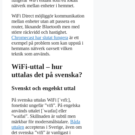
fungerar WiFi endast som ett lokalt
nätverk mellan enheter i hemmet.
WiFi Direct möjliggör kommunikation
mellan enheter utan att passera en
router, liknande Bluetooth men med
större räckvidd och hastighet.
Chromecast har slutat fungera
är ett
exempel på problem som kan uppstå i
hemmans nätverk oavsett vilken
teknik som används.
WiFi-uttal – hur
uttalas det på svenska?
Svenskt och engelskt uttal
På svenska uttalas WiFi [ˈvɪfiː],
fonetiskt ungefär ”vifi”. På engelska
används uttalet [ˈwaɪfaɪ] eller
”waifai”. Skillnaden är subtil men
märkbar för modersmålstalare.
Båda
uttalen
accepteras i Sverige, även om
det svenska ”vifi” är vanligast i