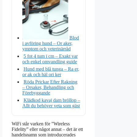
Blod
i avföring hund – Or aker,
ymptom och veterinärråd
5 fot 4 tum i cm – Exakt var
och enkel omvandling guide
Hund med blå tunga – Ra er,
or ak och häl ori ker
Röda Prickar Efter Rakning
– Orsaker, Behandling och
Förebyggande
Klädkod kavaj dam bröllop –
Allt du behöver veta som gäst
WiFi står varken för ”Wireless
Fidelity” eller något annat – det är ett
handelsnamn som introducerades