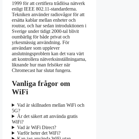
1999 för att certifiera trådlösa nätverk
enligt IEEE 802.11-standarderna.
Tekniken använder radiovågor för att
ersätta kablar mellan enheter och
routrar, och har sedan introduktionen i
Sverige under tidigt 2000-tal blivit
oumbärlig för både privat och
yrkesmässig användning. För
användare som upplever
anslutningsproblem kan det vara värt
att kontrollera nätverksinställningarna,
liknande hur man felsöker när
Chromecast har slutat fungera.
Vanliga frågor om
WiFi
Vad är skillnaden mellan WiFi och
5G?
Är det säkert att använda gratis
WiFi?
Vad är WiFi Direct?
Varför heter det WiFi?
Kan jag använda WiFi utan