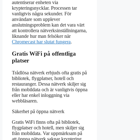
autentiserar enheten via
krypteringsnycklar. Processen tar
vanligtvis några sekunder. För
användare som upplever
anslutningsproblem kan det vara värt
att kontrollera nätverksinställningarna,
liknande hur man felsöker när
Chromecast har slutat fungera
.
Gratis WiFi på offentliga
platser
Trådlösa nätverk erbjuds ofta gratis på
bibliotek, flygplatser, hotell och
restauranger. Dessa nätverk skiljer sig
från mobildata och är vanligtvis öppna
eller har enkel inloggning via
webbläsaren.
Säkerhet på öppna nätverk
Gratis WiFi finns ofta på bibliotek,
flygplatser och hotell, men skiljer sig
från mobildata. Var uppmärksam på
att öppna nätverk saknar kryptering