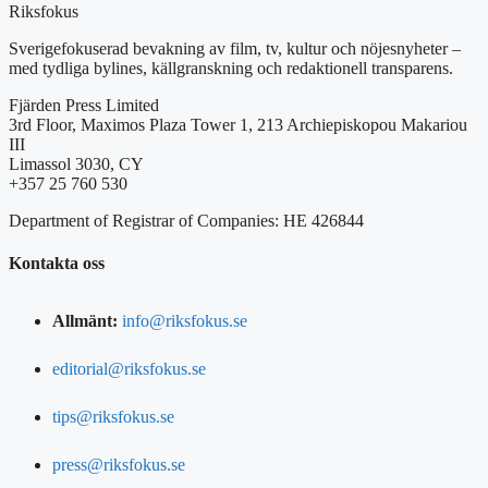
Riksfokus
Sverigefokuserad bevakning av film, tv, kultur och nöjesnyheter –
med tydliga bylines, källgranskning och redaktionell transparens.
Fjärden Press Limited
3rd Floor, Maximos Plaza Tower 1, 213 Archiepiskopou Makariou
III
Limassol 3030, CY
+357 25 760 530
Department of Registrar of Companies: HE 426844
Kontakta oss
Allmänt:
info@riksfokus.se
editorial@riksfokus.se
tips@riksfokus.se
press@riksfokus.se