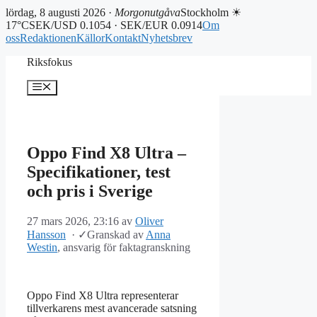
lördag, 8 augusti 2026 ·
Morgonutgåva
Stockholm ☀
17°C
SEK/USD 0.1054 · SEK/EUR 0.0914
Om
oss
Redaktionen
Källor
Kontakt
Nyhetsbrev
Hoppa
Riksfokus
till
innehåll
Meny
Oppo Find X8 Ultra –
Specifikationer, test
och pris i Sverige
27 mars 2026, 23:16
av
Oliver
Hansson
·
✓
Granskad av
Anna
Westin
, ansvarig för faktagranskning
Oppo Find X8 Ultra representerar
tillverkarens mest avancerade satsning