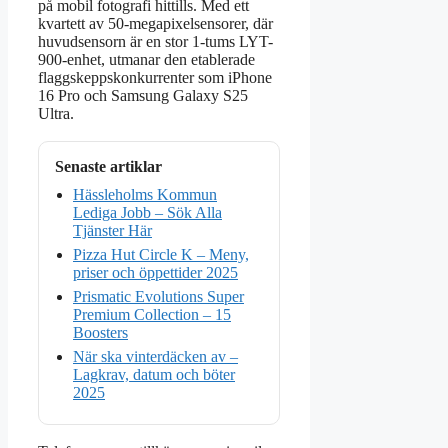
på mobil fotografi hittills. Med ett
kvartett av 50-megapixelsensorer, där
huvudsensorn är en stor 1-tums LYT-
900-enhet, utmanar den etablerade
flaggskeppskonkurrenter som iPhone
16 Pro och Samsung Galaxy S25
Ultra.
Senaste artiklar
Hässleholms Kommun
Lediga Jobb – Sök Alla
Tjänster Här
Pizza Hut Circle K – Meny,
priser och öppettider 2025
Prismatic Evolutions Super
Premium Collection – 15
Boosters
När ska vinterdäcken av –
Lagkrav, datum och böter
2025