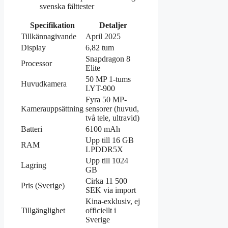
svenska fälttester
Specifikation
Detaljer
Tillkännagivande
April 2025
Display
6,82 tum
Snapdragon 8
Processor
Elite
50 MP 1-tums
Huvudkamera
LYT-900
Fyra 50 MP-
Kamerauppsättning
sensorer (huvud,
två tele, ultravid)
Batteri
6100 mAh
Upp till 16 GB
RAM
LPDDR5X
Upp till 1024
Lagring
GB
Cirka 11 500
Pris (Sverige)
SEK via import
Kina-exklusiv, ej
Tillgänglighet
officiellt i
Sverige