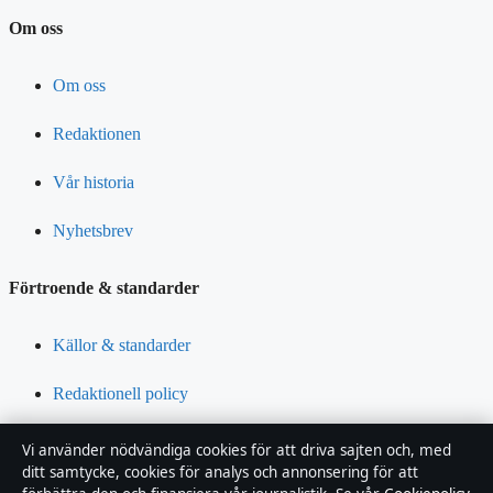
Om oss
Om oss
Redaktionen
Vår historia
Nyhetsbrev
Förtroende & standarder
Källor & standarder
Redaktionell policy
Rättelsepolicy
Vi använder nödvändiga cookies för att driva sajten och, med
ditt samtycke, cookies för analys och annonsering för att
Tillgänglighetsredogörelse