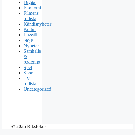
Digital
Ekonomi
Filmens
rollista
Kändisnyheter
Kultur
Livsstil
Nöje
Nyheter
Samhälle
&
reglering
Spel
Sport
TV-
rollista
Uncategorized
© 2026 Riksfokus