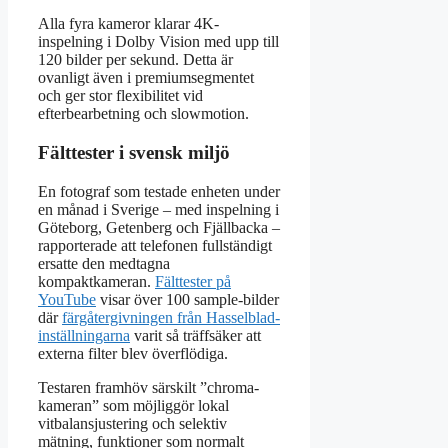
Alla fyra kameror klarar 4K-
inspelning i Dolby Vision med upp till
120 bilder per sekund. Detta är
ovanligt även i premiumsegmentet
och ger stor flexibilitet vid
efterbearbetning och slowmotion.
Fälttester i svensk miljö
En fotograf som testade enheten under
en månad i Sverige – med inspelning i
Göteborg, Getenberg och Fjällbacka –
rapporterade att telefonen fullständigt
ersatte den medtagna
kompaktkameran.
Fälttester på
YouTube
visar över 100 sample-bilder
där
färgåtergivningen från Hasselblad-
inställningarna
varit så träffsäker att
externa filter blev överflödiga.
Testaren framhöv särskilt ”chroma-
kameran” som möjliggör lokal
vitbalansjustering och selektiv
mätning, funktioner som normalt