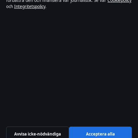
förbättra den och finansiera vår journalistik. Se vår
Cookiepolicy
och
Integritetspolicy
.
Integritetspolicy
Om Riksfokus i korthet
Riksfokus är en oberoende svensk digital nyhetssajt med fokus på
film, tv, kultur och nöjesnyheter. Varje artikel har en namngiven
byline, granskas av en redaktör och faktagranskas innan publicering.
Innehållet är endast avsett för allmän information. Allmänna
förfrågningar:
hello@riksfokus.se
. Rättelser:
hello@riksfokus.se
.
Utgivare:
Fjärden Press Limited, Limassol ·
Ansvarig utgivare:
Viktor Holmgren, Chefredaktör · Department of Registrar of
Companies HE 426844
© 2026 Riksfokus · Fjärden Press Limited ·
Så verifierar vi vår rapportering
·
WorldRSS
Avvisa icke-nödvändiga
Acceptera alla
↑