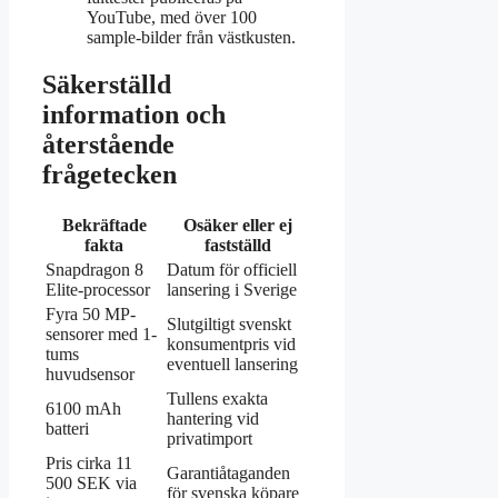
YouTube, med över 100
sample-bilder från västkusten.
Säkerställd
information och
återstående
frågetecken
Bekräftade
Osäker eller ej
fakta
fastställd
Snapdragon 8
Datum för officiell
Elite-processor
lansering i Sverige
Fyra 50 MP-
Slutgiltigt svenskt
sensorer med 1-
konsumentpris vid
tums
eventuell lansering
huvudsensor
Tullens exakta
6100 mAh
hantering vid
batteri
privatimport
Pris cirka 11
Garantiåtaganden
500 SEK via
för svenska köpare