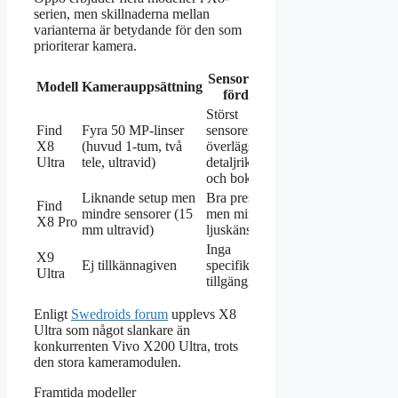
serien, men skillnaderna mellan
varianterna är betydande för den som
prioriterar kamera.
Sensorer och
Pris och
Modell
Kamerauppsättning
fördelar
tillgänglighet
Störst
Find
Fyra 50 MP-linser
sensorer;
~11 500
X8
(huvud 1-tum, två
överlägsen
SEK, import
Ultra
tele, ultravid)
detaljrikedom
endast
och bokeh
Liknande setup men
Bra prestanda
Lägre pris,
Find
mindre sensorer (15
men mindre
större
X8 Pro
mm ultravid)
ljuskänslig
tillgänglighet
Inga
Okänd,
X9
Ej tillkännagiven
specifikationer
troligen
Ultra
tillgängliga
efterföljare
Enligt
Swedroids forum
upplevs X8
Ultra som något slankare än
konkurrenten Vivo X200 Ultra, trots
den stora kameramodulen.
Framtida modeller