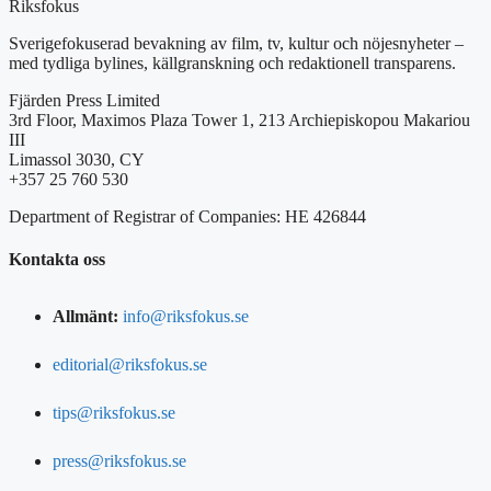
Riksfokus
Sverigefokuserad bevakning av film, tv, kultur och nöjesnyheter –
med tydliga bylines, källgranskning och redaktionell transparens.
Fjärden Press Limited
3rd Floor, Maximos Plaza Tower 1, 213 Archiepiskopou Makariou
III
Limassol 3030, CY
+357 25 760 530
Department of Registrar of Companies: HE 426844
Kontakta oss
Allmänt:
info@riksfokus.se
editorial@riksfokus.se
tips@riksfokus.se
press@riksfokus.se