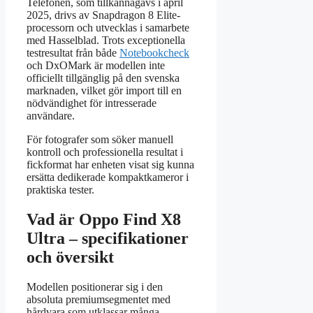
Telefonen, som tillkännagavs i april
2025, drivs av Snapdragon 8 Elite-
processorn och utvecklas i samarbete
med Hasselblad. Trots exceptionella
testresultat från både
Notebookcheck
och DxOMark är modellen inte
officiellt tillgänglig på den svenska
marknaden, vilket gör import till en
nödvändighet för intresserade
användare.
För fotografer som söker manuell
kontroll och professionella resultat i
fickformat har enheten visat sig kunna
ersätta dedikerade kompaktkameror i
praktiska tester.
Vad är Oppo Find X8
Ultra – specifikationer
och översikt
Modellen positionerar sig i den
absoluta premiumsegmentet med
hårdvara som utklassar många