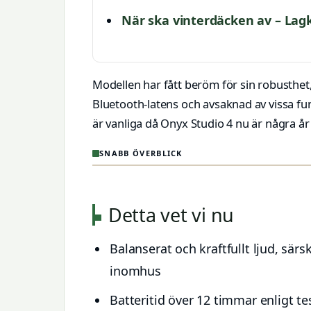
När ska vinterdäcken av – Lag
Modellen har fått beröm för sin robusthet
Bluetooth-latens och avsaknad av vissa fu
är vanliga då Onyx Studio 4 nu är några 
SNABB ÖVERBLICK
Detta vet vi nu
Balanserat och kraftfullt ljud, särsk
inomhus
Batteritid över 12 timmar enligt te