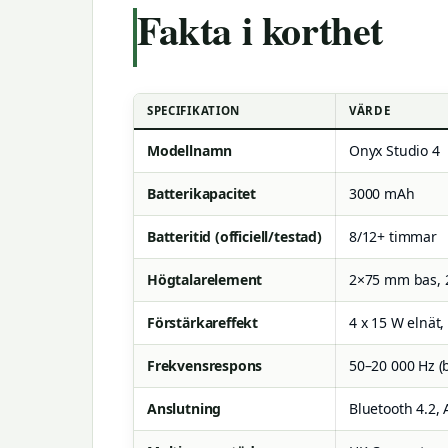
Fakta i korthet
SPECIFIKATION
VÄRDE
Modellnamn
Onyx Studio 4
Batterikapacitet
3000 mAh
Batteritid (officiell/testad)
8/12+ timmar
Högtalarelement
2×75 mm bas, 
Förstärkareffekt
4 x 15 W elnät,
Frekvensrespons
50–20 000 Hz (b
Anslutning
Bluetooth 4.2,