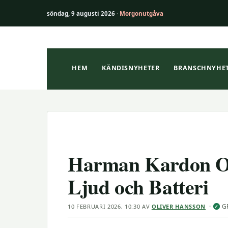
söndag, 9 augusti 2026 ·
Morgonutgåva
Hoppa
till
innehåll
HEM
KÄNDISNYHETER
BRANSCHNYHE
Harman Kardon On
Ljud och Batteri
·
G
10 FEBRUARI 2026, 10:30
AV
OLIVER HANSSON
✓