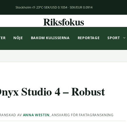
Stockholm ⛅ 23°C
SEK/USD 0.1054 · SEK/EUR 0.0914
Riksfokus
TER
NÖJE
BAKOM KULISSERNA
REPORTAGE
SPORT
yx Studio 4 – Robust
RANSKAD AV
ANNA WESTIN
, ANSVARIG FÖR FAKTAGRANSKNING