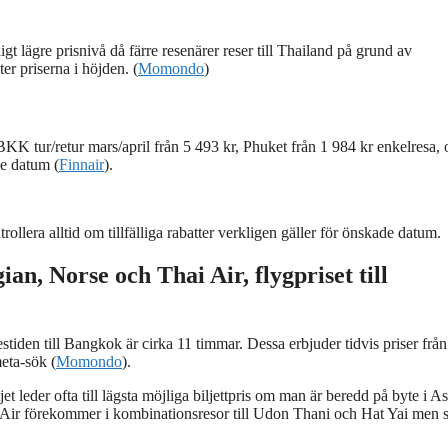
 lägre prisnivå då färre resenärer reser till Thailand på grund av
er priserna i höjden. (
Momondo
)
KK tur/retur mars/april från 5 493 kr, Phuket från 1 984 kr enkelresa, 
de datum (
Finnair
).
llera alltid om tillfälliga rabatter verkligen gäller för önskade datum.
n, Norse och Thai Air, flygpriset till
tiden till Bangkok är cirka 11 timmar. Dessa erbjuder tidvis priser frå
meta-sök (
Momondo
).
eder ofta till lägsta möjliga biljettpris om man är beredd på byte i As
 Air förekommer i kombinationsresor till Udon Thani och Hat Yai men s