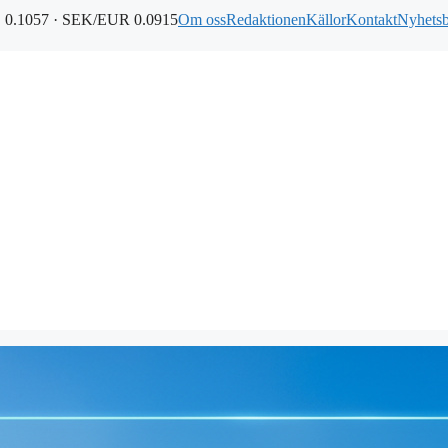
0.1057 · SEK/EUR 0.0915
Om oss
Redaktionen
Källor
Kontakt
Nyhets