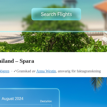
ailand – Spara
Sjögren
·
✓
Granskad av
Anna Westin
, ansvarig för faktagranskning