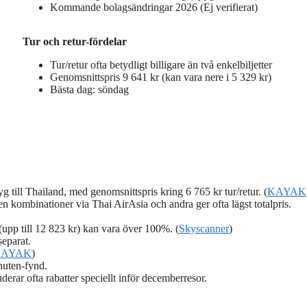
Kommande bolagsändringar 2026 (Ej verifierat)
Tur och retur-fördelar
Tur/retur ofta betydligt billigare än två enkelbiljetter
Genomsnittspris 9 641 kr (kan vara nere i 5 329 kr)
Bästa dag: söndag
g till Thailand, med genomsnittspris kring 6 765 kr tur/retur. (
KAYAK
n kombinationer via Thai AirAsia och andra ger ofta lägst totalpris.
(upp till 12 823 kr) kan vara över 100%. (
Skyscanner
)
separat.
KAYAK
)
inuten-fynd.
erar ofta rabatter speciellt inför decemberresor.