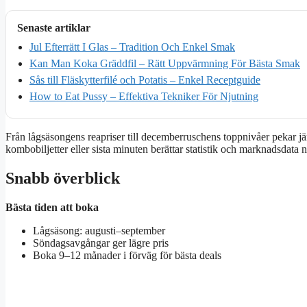
Senaste artiklar
Jul Efterrätt I Glas – Tradition Och Enkel Smak
Kan Man Koka Gräddfil – Rätt Uppvärmning För Bästa Smak
Sås till Fläskytterfilé och Potatis – Enkel Receptguide
How to Eat Pussy – Effektiva Tekniker För Njutning
Från lågsäsongens reapriser till decemberruschens toppnivåer pekar jä
kombobiljetter eller sista minuten berättar statistik och marknadsdata när
Snabb överblick
Bästa tiden att boka
Lågsäsong: augusti–september
Söndagsavgångar ger lägre pris
Boka 9–12 månader i förväg för bästa deals