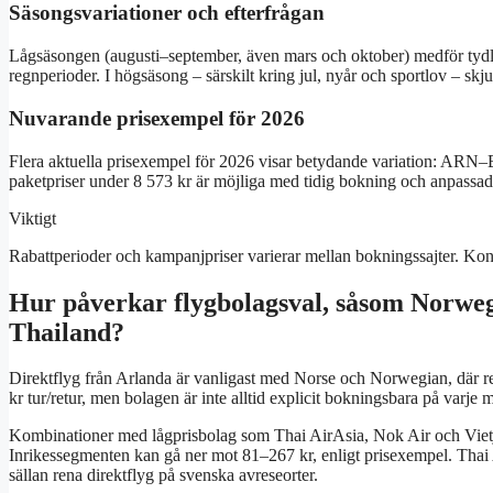
Säsongsvariationer och efterfrågan
Lågsäsongen (augusti–september, även mars och oktober) medför tydligt
regnperioder. I högsäsong – särskilt kring jul, nyår och sportlov – skjut
Nuvarande prisexempel för 2026
Flera aktuella prisexempel för 2026 visar betydande variation: ARN–B
paketpriser under 8 573 kr är möjliga med tidig bokning och anpassa
Viktigt
Rabattperioder och kampanjpriser varierar mellan bokningssajter. Kontro
Hur påverkar flygbolagsval, såsom Norwegia
Thailand?
Direktflyg från Arlanda är vanligast med Norse och Norwegian, där res
kr tur/retur, men bolagen är inte alltid explicit bokningsbara på varje 
Kombinationer med lågprisbolag som Thai AirAsia, Nok Air och Vietjet l
Inrikessegmenten kan gå ner mot 81–267 kr, enligt prisexempel. Thai
sällan rena direktflyg på svenska avreseorter.