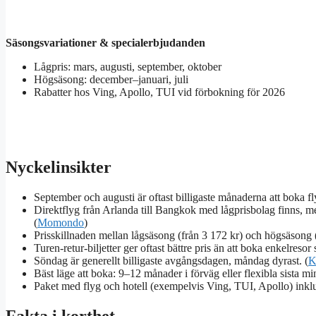
Säsongsvariationer & specialerbjudanden
Lågpris: mars, augusti, september, oktober
Högsäsong: december–januari, juli
Rabatter hos Ving, Apollo, TUI vid förbokning för 2026
Nyckelinsikter
September och augusti är oftast billigaste månaderna att boka fly
Direktflyg från Arlanda till Bangkok med lågprisbolag finns, me
(
Momondo
)
Prisskillnaden mellan lågsäsong (från 3 172 kr) och högsäsong 
Turen-retur-biljetter ger oftast bättre pris än att boka enkelresor 
Söndag är generellt billigaste avgångsdagen, måndag dyrast. (
Bäst läge att boka: 9–12 månader i förväg eller flexibla sista m
Paket med flyg och hotell (exempelvis Ving, TUI, Apollo) inklud