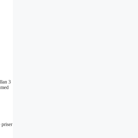
llan 3
r med
 priser