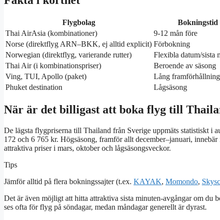
Fakta i korthet
Flygbolag
Bokningstid
Thai AirAsia (kombinationer)
9-12 mån före
Norse (direktflyg ARN–BKK, ej alltid explicit)
Förbokning
Norwegian (direktflyg, varierande rutter)
Flexibla datum/sista 
Thai Air (i kombinationspriser)
Beroende av säsong
Ving, TUI, Apollo (paket)
Lång framförhållning
Phuket destination
Lågsäsong
När är det billigast att boka flyg till Thail
De lägsta flygpriserna till Thailand från Sverige uppmäts statistiskt i
172 och 6 765 kr. Högsäsong, framför allt december–januari, innebär 
attraktiva priser i mars, oktober och lågsäsongsveckor.
Tips
Jämför alltid på flera bokningssajter (t.ex.
KAYAK
,
Momondo
,
Skysc
Det är även möjligt att hitta attraktiva sista minuten-avgångar om du 
ses ofta för flyg på söndagar, medan måndagar generellt är dyrast.