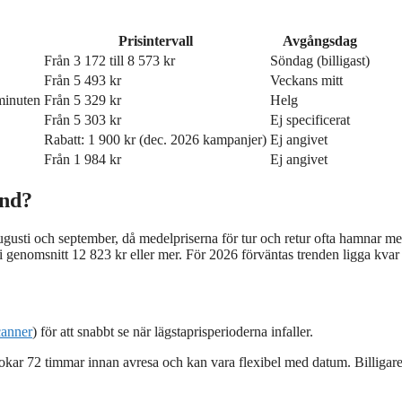
Prisintervall
Avgångsdag
Från 3 172 till 8 573 kr
Söndag (billigast)
Från 5 493 kr
Veckans mitt
minuten
Från 5 329 kr
Helg
Från 5 303 kr
Ej specificerat
Rabatt: 1 900 kr (dec. 2026 kampanjer)
Ej angivet
Från 1 984 kr
Ej angivet
and?
 augusti och september, då medelpriserna för tur och retur ofta hamnar me
i genomsnitt 12 823 kr eller mer. För 2026 förväntas trenden ligga kva
anner
) för att snabbt se när lägstaprisperioderna infaller.
bokar 72 timmar innan avresa och kan vara flexibel med datum. Billigare