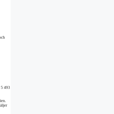
och
n 5 493
ien.
äljer