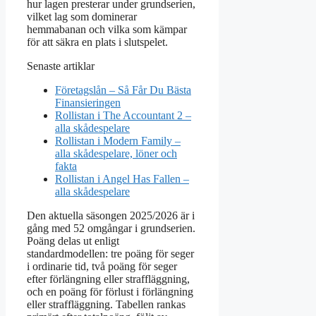
hur lagen presterar under grundserien,
vilket lag som dominerar
hemmabanan och vilka som kämpar
för att säkra en plats i slutspelet.
Senaste artiklar
Företagslån – Så Får Du Bästa
Finansieringen
Rollistan i The Accountant 2 –
alla skådespelare
Rollistan i Modern Family –
alla skådespelare, löner och
fakta
Rollistan i Angel Has Fallen –
alla skådespelare
Den aktuella säsongen 2025/2026 är i
gång med 52 omgångar i grundserien.
Poäng delas ut enligt
standardmodellen: tre poäng för seger
i ordinarie tid, två poäng för seger
efter förlängning eller straffläggning,
och en poäng för förlust i förlängning
eller straffläggning. Tabellen rankas