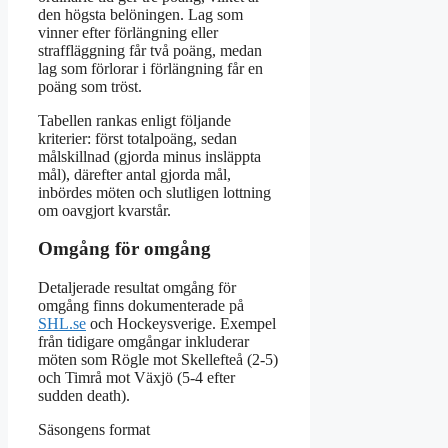
den högsta belöningen. Lag som
vinner efter förlängning eller
straffläggning får två poäng, medan
lag som förlorar i förlängning får en
poäng som tröst.
Tabellen rankas enligt följande
kriterier: först totalpoäng, sedan
målskillnad (gjorda minus insläppta
mål), därefter antal gjorda mål,
inbördes möten och slutligen lottning
om oavgjort kvarstår.
Omgång för omgång
Detaljerade resultat omgång för
omgång finns dokumenterade på
SHL.se
och Hockeysverige. Exempel
från tidigare omgångar inkluderar
möten som Rögle mot Skellefteå (2-5)
och Timrå mot Växjö (5-4 efter
sudden death).
Säsongens format