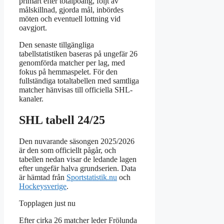
primärt efter totalpoäng, följt av
målskillnad, gjorda mål, inbördes
möten och eventuell lottning vid
oavgjort.
Den senaste tillgängliga
tabellstatistiken baseras på ungefär 26
genomförda matcher per lag, med
fokus på hemmaspelet. För den
fullständiga totaltabellen med samtliga
matcher hänvisas till officiella SHL-
kanaler.
SHL tabell 24/25
Den nuvarande säsongen 2025/2026
är den som officiellt pågår, och
tabellen nedan visar de ledande lagen
efter ungefär halva grundserien. Data
är hämtad från
Sportstatistik.nu
och
Hockeysverige
.
Topplagen just nu
Efter cirka 26 matcher leder Frölunda