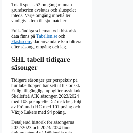
Totalt spelas 52 omgångar innan
grundserien avslutas och slutspelet
inleds. Varje omgång innehåller
vanligtvis fem till sju matcher.
Fullständiga scheman och historisk
data finns på
Tabellen.se
och
Flashscore
, där användare kan filtrera
efter säsong, omgång och lag.
SHL tabell tidigare
säsonger
Tidigare säsonger ger perspektiv på
hur tabelltoppen har sett ut historiskt.
Enligt tillgängliga uppgifter avslutade
Skellefteå AIK säsongen 2023/2024
med 108 poäng efter 52 matcher, följt
av Frölunda HC med 101 poäng och
Växjö Lakers med 94 poäng.
Detaljerad historik för säsongerna
2022/2023 och 2023/2024 finns
dokumenterad på Wikipedia och