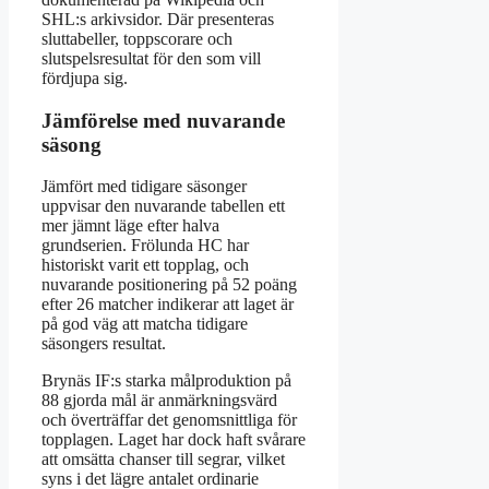
SHL:s arkivsidor. Där presenteras
sluttabeller, toppscorare och
slutspelsresultat för den som vill
fördjupa sig.
Jämförelse med nuvarande
säsong
Jämfört med tidigare säsonger
uppvisar den nuvarande tabellen ett
mer jämnt läge efter halva
grundserien. Frölunda HC har
historiskt varit ett topplag, och
nuvarande positionering på 52 poäng
efter 26 matcher indikerar att laget är
på god väg att matcha tidigare
säsongers resultat.
Brynäs IF:s starka målproduktion på
88 gjorda mål är anmärkningsvärd
och överträffar det genomsnittliga för
topplagen. Laget har dock haft svårare
att omsätta chanser till segrar, vilket
syns i det lägre antalet ordinarie