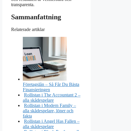
transparenta.
Sammanfattning
Relaterade artiklar
Företagslån – Så Får Du Bästa
Finansieringen
Rollistan i The Accountant 2 –
alla skådespelare
Rollistan i Modern Family –
alla skådespelare, löner och
fakta
Rollistan i Angel Has Fallen –
alla skådespelare