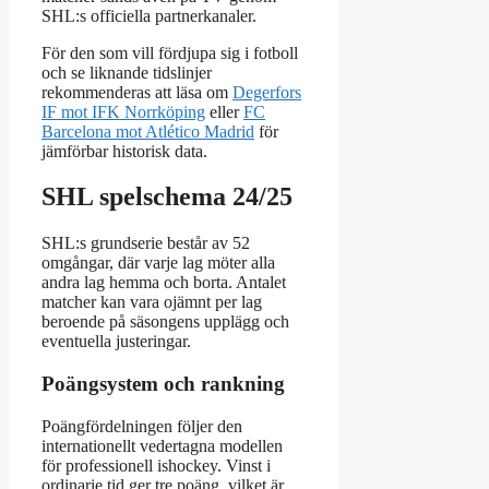
SHL:s officiella partnerkanaler.
För den som vill fördjupa sig i fotboll
och se liknande tidslinjer
rekommenderas att läsa om
Degerfors
IF mot IFK Norrköping
eller
FC
Barcelona mot Atlético Madrid
för
jämförbar historisk data.
SHL spelschema 24/25
SHL:s grundserie består av 52
omgångar, där varje lag möter alla
andra lag hemma och borta. Antalet
matcher kan vara ojämnt per lag
beroende på säsongens upplägg och
eventuella justeringar.
Poängsystem och rankning
Poängfördelningen följer den
internationellt vedertagna modellen
för professionell ishockey. Vinst i
ordinarie tid ger tre poäng, vilket är