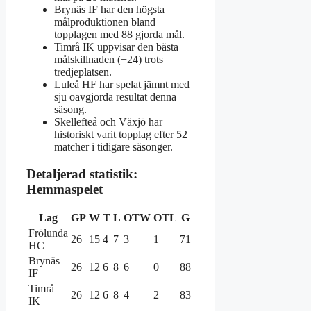
Brynäs IF har den högsta
målproduktionen bland
topplagen med 88 gjorda mål.
Timrå IK uppvisar den bästa
målskillnaden (+24) trots
tredjeplatsen.
Luleå HF har spelat jämnt med
sju oavgjorda resultat denna
säsong.
Skellefteå och Växjö har
historiskt varit topplag efter 52
matcher i tidigare säsonger.
Detaljerad statistik:
Hemmaspelet
Lag
GP
W
T
L
OTW
OTL
G
GA
P
Frölunda
26
15
4
7
3
1
71
52
52
HC
Brynäs
26
12
6
8
6
0
88
67
48
IF
Timrå
26
12
6
8
4
2
83
59
46
IK