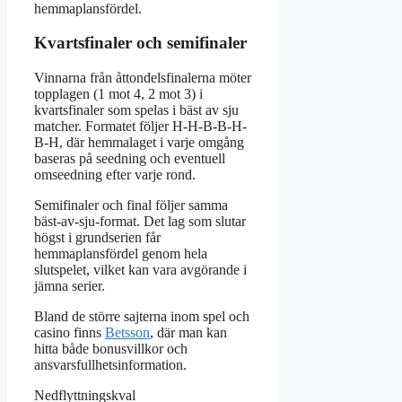
hemmaplansfördel.
Kvartsfinaler och semifinaler
Vinnarna från åttondelsfinalerna möter
topplagen (1 mot 4, 2 mot 3) i
kvartsfinaler som spelas i bäst av sju
matcher. Formatet följer H-H-B-B-H-
B-H, där hemmalaget i varje omgång
baseras på seedning och eventuell
omseedning efter varje rond.
Semifinaler och final följer samma
bäst-av-sju-format. Det lag som slutar
högst i grundserien får
hemmaplansfördel genom hela
slutspelet, vilket kan vara avgörande i
jämna serier.
Bland de större sajterna inom spel och
casino finns
Betsson
, där man kan
hitta både bonusvillkor och
ansvarsfullhetsinformation.
Nedflyttningskval