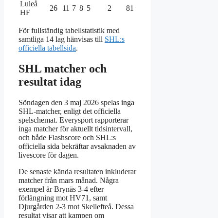
Luleå
26
11
7
8
5
2
81
62
45
HF
För fullständig tabellstatistik med
samtliga 14 lag hänvisas till
SHL:s
officiella tabellsida
.
SHL matcher och
resultat idag
Söndagen den 3 maj 2026 spelas inga
SHL-matcher, enligt det officiella
spelschemat. Everysport rapporterar
inga matcher för aktuellt tidsintervall,
och både Flashscore och SHL:s
officiella sida bekräftar avsaknaden av
livescore för dagen.
De senaste kända resultaten inkluderar
matcher från mars månad. Några
exempel är Brynäs 3-4 efter
förlängning mot HV71, samt
Djurgården 2-3 mot Skellefteå. Dessa
resultat visar att kampen om