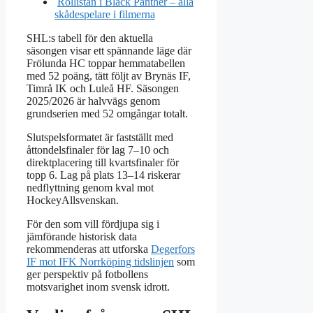
Rollistan i Black Panther – alla
skådespelare i filmerna
SHL:s tabell för den aktuella
säsongen visar ett spännande läge där
Frölunda HC toppar hemmatabellen
med 52 poäng, tätt följt av Brynäs IF,
Timrå IK och Luleå HF. Säsongen
2025/2026 är halvvägs genom
grundserien med 52 omgångar totalt.
Slutspelsformatet är fastställt med
åttondelsfinaler för lag 7–10 och
direktplacering till kvartsfinaler för
topp 6. Lag på plats 13–14 riskerar
nedflyttning genom kval mot
HockeyAllsvenskan.
För den som vill fördjupa sig i
jämförande historisk data
rekommenderas att utforska
Degerfors
IF mot IFK Norrköping tidslinjen
som
ger perspektiv på fotbollens
motsvarighet inom svensk idrott.