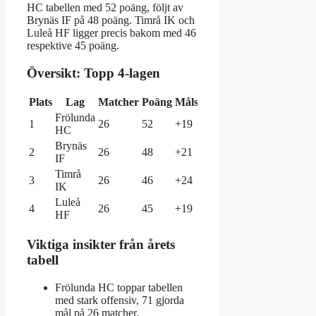
HC tabellen med 52 poäng, följt av
Brynäs IF på 48 poäng. Timrå IK och
Luleå HF ligger precis bakom med 46
respektive 45 poäng.
Översikt: Topp 4-lagen
Plats
Lag
Matcher
Poäng
Målskillnad
Frölunda
1
26
52
+19
HC
Brynäs
2
26
48
+21
IF
Timrå
3
26
46
+24
IK
Luleå
4
26
45
+19
HF
Viktiga insikter från årets
tabell
Frölunda HC toppar tabellen
med stark offensiv, 71 gjorda
mål på 26 matcher.