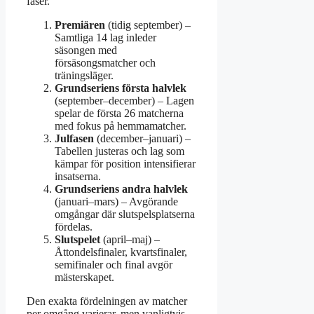
faser.
Premiären
(tidig september) –
Samtliga 14 lag inleder
säsongen med
försäsongsmatcher och
träningsläger.
Grundseriens första halvlek
(september–december) – Lagen
spelar de första 26 matcherna
med fokus på hemmamatcher.
Julfasen
(december–januari) –
Tabellen justeras och lag som
kämpar för position intensifierar
insatserna.
Grundseriens andra halvlek
(januari–mars) – Avgörande
omgångar där slutspelsplatserna
fördelas.
Slutspelet
(april–maj) –
Åttondelsfinaler, kvartsfinaler,
semifinaler och final avgör
mästerskapet.
Den exakta fördelningen av matcher
per omgång varierar, men vanligtvis