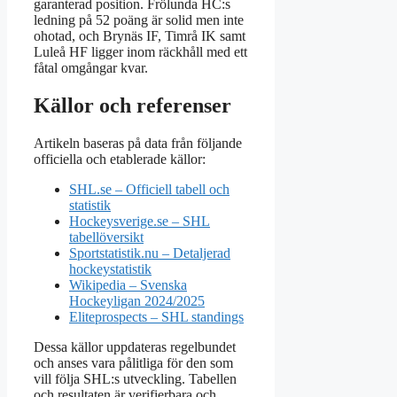
garanterad position. Frölunda HC:s
ledning på 52 poäng är solid men inte
ohotad, och Brynäs IF, Timrå IK samt
Luleå HF ligger inom räckhåll med ett
fåtal omgångar kvar.
Källor och referenser
Artikeln baseras på data från följande
officiella och etablerade källor:
SHL.se – Officiell tabell och
statistik
Hockeysverige.se – SHL
tabellöversikt
Sportstatistik.nu – Detaljerad
hockeystatistik
Wikipedia – Svenska
Hockeyligan 2024/2025
Eliteprospects – SHL standings
Dessa källor uppdateras regelbundet
och anses vara pålitliga för den som
vill följa SHL:s utveckling. Tabellen
och resultaten är verifierbara och