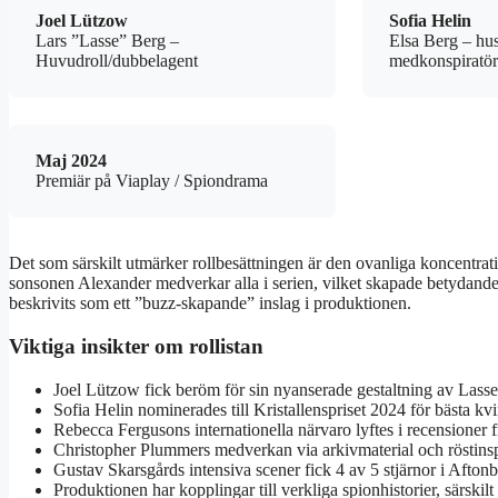
Joel Lützow
Sofia Helin
Lars ”Lasse” Berg –
Elsa Berg – hu
Huvudroll/dubbelagent
medkonspiratör
Maj 2024
Premiär på Viaplay / Spiondrama
Det som särskilt utmärker rollbesättningen är den ovanliga koncentra
sonsonen Alexander medverkar alla i serien, vilket skapade betydand
beskrivits som ett ”buzz-skapande” inslag i produktionen.
Viktiga insikter om rollistan
Joel Lützow fick beröm för sin nyanserade gestaltning av Lasse
Sofia Helin nominerades till Kristallenspriset 2024 för bästa kv
Rebecca Fergusons internationella närvaro lyftes i recensioner f
Christopher Plummers medverkan via arkivmaterial och röstins
Gustav Skarsgårds intensiva scener fick 4 av 5 stjärnor i Aftonb
Produktionen har kopplingar till verkliga spionhistorier, särski