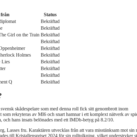
från
Status
diplomat
Bekräftad
se
Bekräftad
The Girl on the Train
Bekräftad
Bekräftad
 Oppenheimer
Bekräftad
 Sherlock Holmes
Bekräftad
e Lies
Bekräftad
ter
Bekräftad
Bekräftad
ment Q
Bekräftad
?
svensk skådespelare som med denna roll fick sitt genombrott inom
t som rekryteras av MI6 och snart hamnar i ett komplext nätverk av sp
ch, och hans insats belönades med ett IMDb-betyg på 8.2/10.
erg, Lasses fru. Karaktären utvecklas från att vara misstänksam mot sin
des till Kristallenspriset 2024 för sin rolltolkning, vilket understryker 