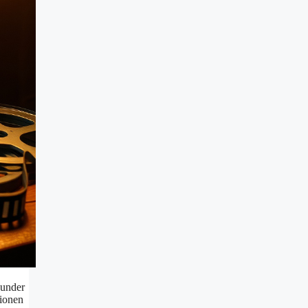
 under
tionen