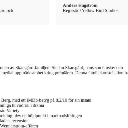
Anders Engström
stru och
Regissör / Yellow Bird Studios
tionen av Skarsgård-familjen. Stellan Skarsgård, hans son Gustav och
e medial uppmärksamhet kring premiären. Denna familjekonstellation h
 Berg, med ett IMDb-betyg på 8.2/10 för sin insats
innliga huvudroll i drama
rån Variety
pelning blev en höjdpunkt i marknadsföringen
ladets recension
lt Wennerström-affären