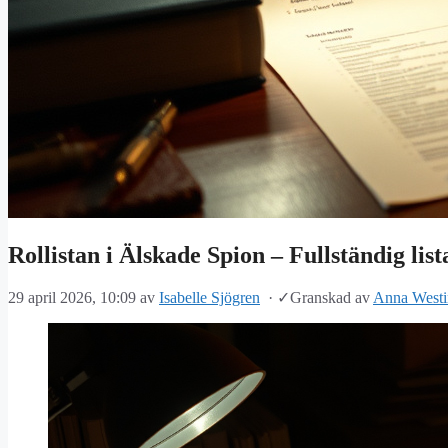
Rollistan i Älskade Spion – Fullständig lis
29 april 2026, 10:09
av
Isabelle Sjögren
·
✓
Granskad av
Anna Westi