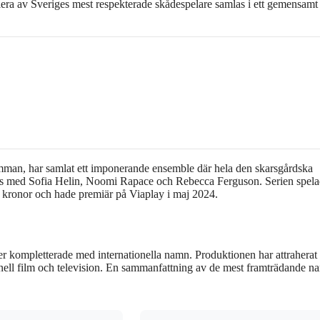
flera av Sveriges mest respekterade skådespelare samlas i ett gemensamt
man, har samlat ett imponerande ensemble där hela den skarsgårdska
ns med Sofia Helin, Noomi Rapace och Rebecca Ferguson. Serien spela
 kronor och hade premiär på Viaplay i maj 2024.
er kompletterade med internationella namn. Produktionen har attraherat
onell film och television. En sammanfattning av de mest framträdande 