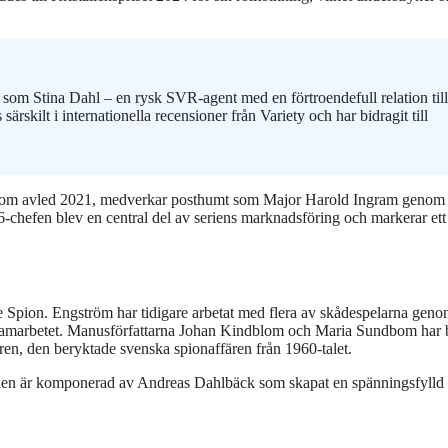
om Stina Dahl – en rysk SVR-agent med en förtroendefull relation till
rskilt i internationella recensioner från Variety och har bidragit till
 som avled 2021, medverkar posthumt som Major Harold Ingram genom
6-chefen blev en central del av seriens marknadsföring och markerar ett
e Spion. Engström har tidigare arbetat med flera av skådespelarna geno
samarbetet. Manusförfattarna Johan Kindblom och Maria Sundbom har 
ren, den beryktade svenska spionaffären från 1960-talet.
iken är komponerad av Andreas Dahlbäck som skapat en spänningsfylld