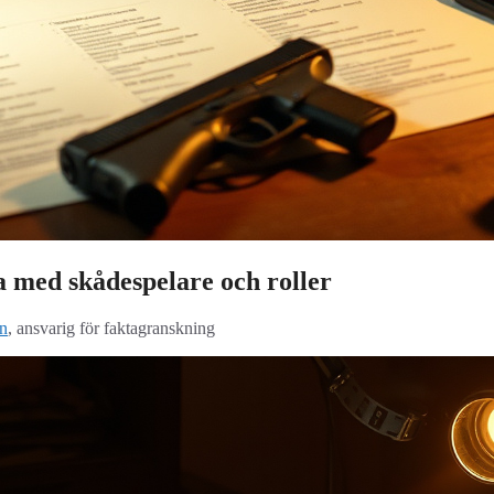
ta med skådespelare och roller
n
, ansvarig för faktagranskning