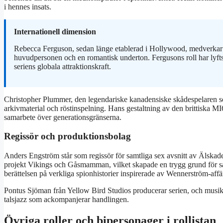
i hennes insats.
Internationell dimension
Rebecca Ferguson, sedan länge etablerad i Hollywood, medverkar s
huvudpersonen och en romantisk underton. Fergusons roll har lyfts sä
seriens globala attraktionskraft.
Christopher Plummer, den legendariske kanadensiske skådespelaren
arkivmaterial och röstinspelning. Hans gestaltning av den brittiska MI
samarbete över generationsgränserna.
Regissör och produktionsbolag
Anders Engström står som regissör för samtliga sex avsnitt av Älskad
projekt Vikings och Gåsmamman, vilket skapade en trygg grund för 
berättelsen på verkliga spionhistorier inspirerade av Wennerström-affä
Pontus Sjöman från Yellow Bird Studios producerar serien, och mus
talsjazz som ackompanjerar handlingen.
Övriga roller och bipersonager i rollistan