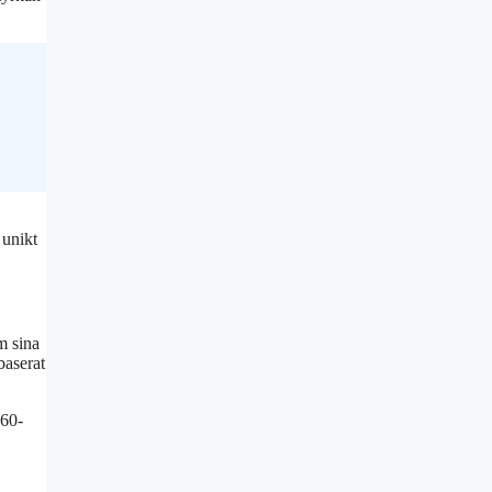
 unikt
m sina
baserat
 60-