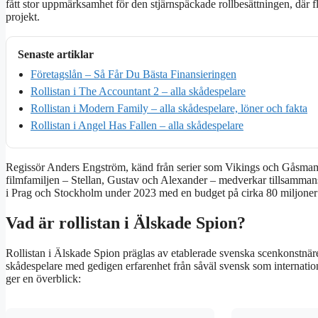
fått stor uppmärksamhet för den stjärnspäckade rollbesättningen, där 
projekt.
Senaste artiklar
Företagslån – Så Får Du Bästa Finansieringen
Rollistan i The Accountant 2 – alla skådespelare
Rollistan i Modern Family – alla skådespelare, löner och fakta
Rollistan i Angel Has Fallen – alla skådespelare
Regissör Anders Engström, känd från serier som Vikings och Gåsmam
filmfamiljen – Stellan, Gustav och Alexander – medverkar tillsamma
i Prag och Stockholm under 2023 med en budget på cirka 80 miljoner
Vad är rollistan i Älskade Spion?
Rollistan i Älskade Spion präglas av etablerade svenska scenkonstnär
skådespelare med gedigen erfarenhet från såväl svensk som internati
ger en överblick: