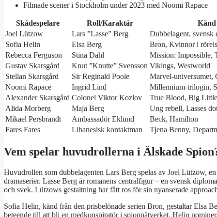
Filmade scener i Stockholm under 2023 med Noomi Rapace
Skådespelare
Roll/Karaktär
Känd 
Joel Lützow
Lars ”Lasse” Berg
Dubbelagent, svensk 
Sofia Helin
Elsa Berg
Bron, Kvinnor i rörel
Rebecca Ferguson
Stina Dahl
Mission: Impossible, 
Gustav Skarsgård
Knut ”Knutte” Svensson
Vikings, Westworld
Stellan Skarsgård
Sir Reginald Poole
Marvel-universumet,
Noomi Rapace
Ingrid Lind
Millennium-trilogin,
Alexander Skarsgård
Colonel Viktor Kozlov
True Blood, Big Littl
Alida Morberg
Maja Berg
Ung rebell, Lasses dot
Mikael Persbrandt
Ambassadör Eklund
Beck, Hamilton
Fares Fares
Libanesisk kontaktman
Tjena Benny, Depart
Vem spelar huvudrollerna i Älskade Spion
Huvudrollen som dubbelagenten Lars Berg spelas av Joel Lützow, en 
dramaserier. Lasse Berg är romanens centralfigur – en svensk diploma
och svek. Lützows gestaltning har fått ros för sin nyanserade approa
Sofia Helin, känd från den prisbelönade serien Bron, gestaltar Elsa B
beteende till att bli en medkonspiratör i spionnätverket. Helin nominera