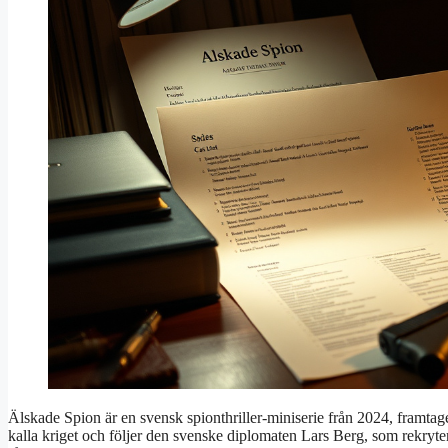
Älskade Spion är en svensk spionthriller-miniserie från 2024, framtag
kalla kriget och följer den svenske diplomaten Lars Berg, som rekryte