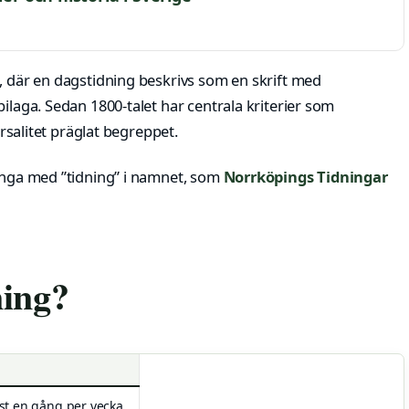
, där en dagstidning beskrivs som en skrift med
ilaga. Sedan 1800-talet har centrala kriterier som
ersalitet präglat begreppet.
många med ”tidning” i namnet, som
Norrköpings Tidningar
ning?
t en gång per vecka.