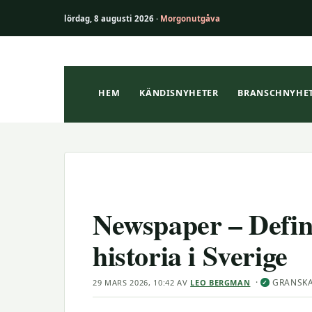
lördag, 8 augusti 2026 ·
Morgonutgåva
Hoppa
till
innehåll
HEM
KÄNDISNYHETER
BRANSCHNYHE
Newspaper – Defini
historia i Sverige
·
GRANSK
29 MARS 2026, 10:42
AV
LEO BERGMAN
✓