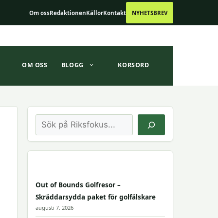
Om oss
Redaktionen
Källor
Kontakt
NYHETSBREV
OM OSS
BLOGG
KORSORD
Sök
Out of Bounds Golfresor –
Skräddarsydda paket för golfälskare
augusti 7, 2026