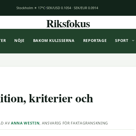
Stockholm ☀ 17°C
SEK/USD 0.1054 · SEK/EUR 0.0914
Riksfokus
TER
NÖJE
BAKOM KULISSERNA
REPORTAGE
SPORT
tion, kriterier och
AD AV
ANNA WESTIN
, ANSVARIG FÖR FAKTAGRANSKNING