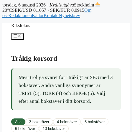
torsdag, 6 augusti 2026 ·
Kvällsutgåva
Stockholm
20°C
SEK/USD 0.1057 · SEK/EUR 0.0915
Om
oss
Redaktionen
Källor
Kontakt
Nyhetsbrev
Hoppa
Riksfokus
till
innehåll
Meny
Tråkig korsord
Mest troliga svaret för ”tråkig” är SEG med 3
bokstäver. Andra vanliga synonymer är
TRIST (5), TORR (4) och BEIGE (5). Välj
efter antal bokstäver i ditt korsord.
Alla
3 bokstäver
4 bokstäver
5 bokstäver
6 bokstäver
10 bokstäver