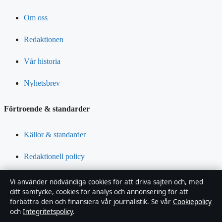
Om oss
Redaktionen
Vår historia
Nyhetsbrev
Förtroende & standarder
Källor & standarder
Redaktionell policy
Rättelsepolicy
Vi använder nödvändiga cookies för att driva sajten och, med
ditt samtycke, cookies för analys och annonsering för att
Tillgänglighetsredogörelse
förbättra den och finansiera vår journalistik. Se vår
Cookiepolicy
och
Integritetspolicy
.
Integritetspolicy