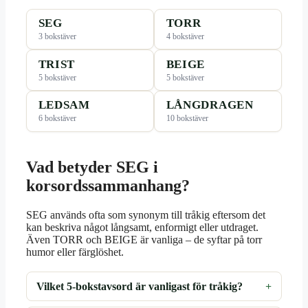
SEG
TORR
3 bokstäver
4 bokstäver
TRIST
BEIGE
5 bokstäver
5 bokstäver
LEDSAM
LÅNGDRAGEN
6 bokstäver
10 bokstäver
Vad betyder SEG i
korsordssammanhang?
SEG används ofta som synonym till tråkig eftersom det
kan beskriva något långsamt, enformigt eller utdraget.
Även TORR och BEIGE är vanliga – de syftar på torr
humor eller färglöshet.
Vilket 5-bokstavsord är vanligast för tråkig?