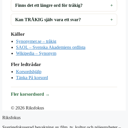
Finns det ett längre ord för tråkig?
Kan TRÅKIG själv vara ett svar?
Källor
Synonymer.se – tråkig
SAOL – Svenska Akademiens ordlista
Wikipedia – Synonym
Fler ledtrådar
Korsordshjälp
Tänka På korsord
Fler korsordsord →
© 2026 Riksfokus
Riksfokus
Sverigefokuserad bevakning av film, tv, kultur och nöjesnyheter –