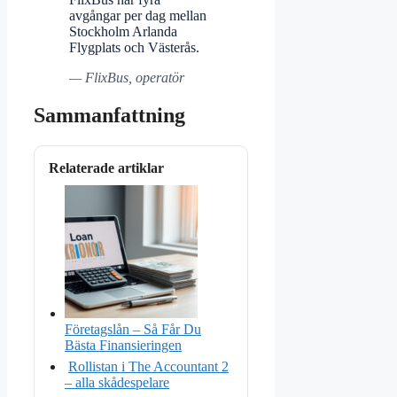
avgångar per dag mellan
Stockholm Arlanda
Flygplats och Västerås.
— FlixBus, operatör
Sammanfattning
Relaterade artiklar
Företagslån – Så Får Du
Bästa Finansieringen
Rollistan i The Accountant 2
– alla skådespelare