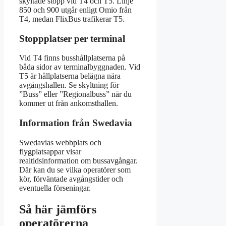
skyltade stopp vid T4 och T5. Linje
850 och 900 utgår enligt Omio från
T4, medan FlixBus trafikerar T5.
Stoppplatser per terminal
Vid T4 finns busshållplatserna på
båda sidor av terminalbyggnaden. Vid
T5 är hållplatserna belägna nära
avgångshallen. Se skyltning för
”Buss” eller ”Regionalbuss” när du
kommer ut från ankomsthallen.
Information från Swedavia
Swedavias webbplats och
flygplatsappar visar
realtidsinformation om bussavgångar.
Där kan du se vilka operatörer som
kör, förväntade avgångstider och
eventuella förseningar.
Så här jämförs
operatörerna