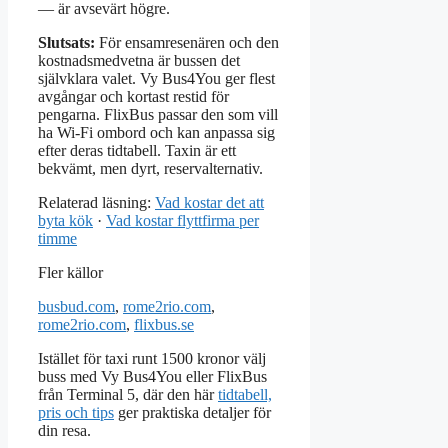
— är avsevärt högre.
Slutsats:
För ensamresenären och den
kostnadsmedvetna är bussen det
självklara valet. Vy Bus4You ger flest
avgångar och kortast restid för
pengarna. FlixBus passar den som vill
ha Wi-Fi ombord och kan anpassa sig
efter deras tidtabell. Taxin är ett
bekvämt, men dyrt, reservalternativ.
Relaterad läsning:
Vad kostar det att
byta kök
·
Vad kostar flyttfirma per
timme
Fler källor
busbud.com
,
rome2rio.com
,
rome2rio.com
,
flixbus.se
Istället för taxi runt 1500 kronor välj
buss med Vy Bus4You eller FlixBus
från Terminal 5, där den här
tidtabell,
pris och tips
ger praktiska detaljer för
din resa.