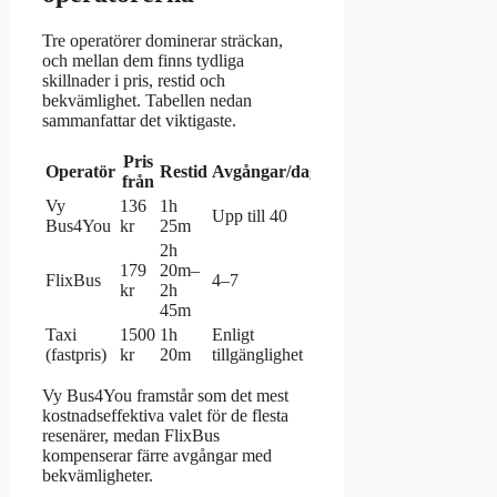
Tre operatörer dominerar sträckan,
och mellan dem finns tydliga
skillnader i pris, restid och
bekvämlighet. Tabellen nedan
sammanfattar det viktigaste.
Pris
Operatör
Restid
Avgångar/dag
från
Vy
136
1h
Upp till 40
Bus4You
kr
25m
2h
179
20m–
FlixBus
4–7
kr
2h
45m
Taxi
1500
1h
Enligt
(fastpris)
kr
20m
tillgänglighet
Vy Bus4You framstår som det mest
kostnadseffektiva valet för de flesta
resenärer, medan FlixBus
kompenserar färre avgångar med
bekvämligheter.