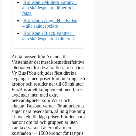
Rollistan i Modern Family –
alla skådespelare, löner och
fakta
Rollistan i Angel Has Fallen
– alla skådespelare
Rollistan i Black Panther –
alla skådespelare i filmerna
Att ta bussen från Arlanda till
Västerås är det mest kostnadseffektiva
alternativet för de allra flesta resenärer.
Vy Bus4You erbjuder flest direkta
avgångar med priser från omkring 136
kronor och restider ner till 85 minuter.
FlixBus är ett komplement med färre
avgångar men med extra
bekvämligheter som Wi-Fi och
eluttag. Busbud varnar för att priserna
stiger nära resedatum, så tidig bokning
är nyckeln till låga priser. För den som
har ont om tid och gruppen är liten
kan taxi vara ett alternativ, men
kostnaden — 1500 kronor för fastpris