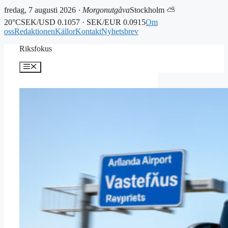
fredag, 7 augusti 2026 ·
Morgonutgåva
Stockholm ⛅
20°C
SEK/USD 0.1057 · SEK/EUR 0.0915
Om
oss
Redaktionen
Källor
Kontakt
Nyhetsbrev
Hoppa
Riksfokus
till
innehåll
Meny