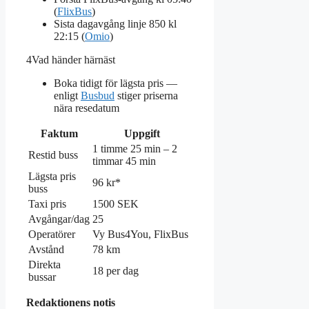
(
FlixBus
)
Sista dagavgång linje 850 kl
22:15 (
Omio
)
4
Vad händer härnäst
Boka tidigt för lägsta pris —
enligt
Busbud
stiger priserna
nära resedatum
Faktum
Uppgift
1 timme 25 min – 2
Restid buss
timmar 45 min
Lägsta pris
96 kr*
buss
Taxi pris
1500 SEK
Avgångar/dag
25
Operatörer
Vy Bus4You, FlixBus
Avstånd
78 km
Direkta
18 per dag
bussar
Redaktionens notis