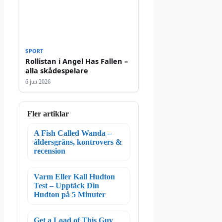
SPORT
Rollistan i Angel Has Fallen –
alla skådespelare
6 jun 2026
Fler artiklar
A Fish Called Wanda –
åldersgräns, kontrovers &
recension
Varm Eller Kall Hudton
Test – Upptäck Din
Hudton på 5 Minuter
Get a Load of This Guy