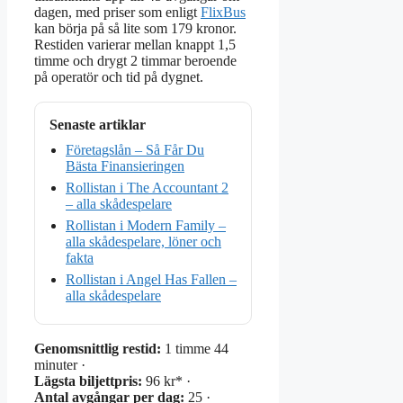
dagen, med priser som enligt
FlixBus
kan börja på så lite som 179 kronor.
Restiden varierar mellan knappt 1,5
timme och drygt 2 timmar beroende
på operatör och tid på dygnet.
Senaste artiklar
Företagslån – Så Får Du
Bästa Finansieringen
Rollistan i The Accountant 2
– alla skådespelare
Rollistan i Modern Family –
alla skådespelare, löner och
fakta
Rollistan i Angel Has Fallen –
alla skådespelare
Genomsnittlig restid:
1 timme 44
minuter ·
Lägsta biljettpris:
96 kr* ·
Antal avgångar per dag:
25 ·