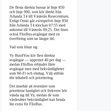
De flesta direkta bussar är linje 850
och linje 900, som kör direkt från
Arlanda T4 till Västerås Resecentrum.
Enligt Omio går exempelvis linje 850
från Arlanda T4 klockan 07:55 med
ankomst till Västerås 09:25. Det finns
också FlixBus-avgångar med en
överföring som tar längre tid.
Vad som lönar sig
Vy Bus4You kör flest direkta
avgångar — uppemot 40 per dag —
medan FlixBus erbjuder färre
avgångar men med bekvämligheter
som Wi-Fi och eluttag. Välj utifrån
din tidtabell och prioritering.
Det innebär att resenärer som
prioriterar hastighet och frekvens bör
vända sig till Vy, medan de som
värdesätter bekvämlighet kan betala
lite extra för FlixBus.