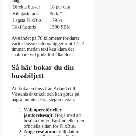
dag
Direkta bussar
18 per dag
Billigaste pris
96 kr*
Lägsta FlixBus
179 kr
Taxi fastpris
1500 SEK
Avståndet på 78 kilometer förklarar
varför bussrestiderna ligger runt 1,5–2
timmar, medan taxi kan klara det
snabbare vid goda förhållanden.
Så här bokar du din
bussbiljett
Att boka en buss från Arlanda till
Västerås är enkelt och kan göras på
några minuter. Följ stegen nedan.
Välj operatör eller
jämförelsesajt:
Börja med att
besöka Omio, Busbud eller den
officiella sidan för FlixBus.
Ange resdatum:
Välj datum