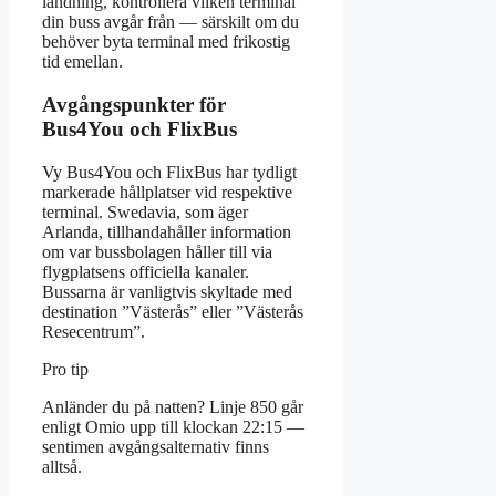
landning, kontrollera vilken terminal
din buss avgår från — särskilt om du
behöver byta terminal med frikostig
tid emellan.
Avgångspunkter för
Bus4You och FlixBus
Vy Bus4You och FlixBus har tydligt
markerade hållplatser vid respektive
terminal. Swedavia, som äger
Arlanda, tillhandahåller information
om var bussbolagen håller till via
flygplatsens officiella kanaler.
Bussarna är vanligtvis skyltade med
destination ”Västerås” eller ”Västerås
Resecentrum”.
Pro tip
Anländer du på natten? Linje 850 går
enligt Omio upp till klockan 22:15 —
sentimen avgångsalternativ finns
alltså.