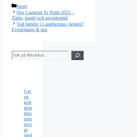
Kategorier
Sport
Hur Gammal Är Putin 2025 –
Ålder, familj och presidenttid
Vad händer i Landskrona i helgen?
Evenemang & tips
Sök
Gre
en
god
dess
dres
sing
rece
pt
med