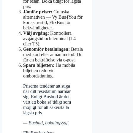
för resan. Boka tidigt för lägsta
pris.
Jämför priser:
Granska
alternativen — Vy Bus4You för
kortast restid, FlixBus för
bekvämligheter.
Välj avgång:
Kontrollera
avgångstid och terminal (T4
eller T5).
Genomför betalningen:
Betala
med kort eller annan metod. Du
får en bekräftelse via e-post.
Spara biljetten:
Ha mobila
biljetten redo vid
ombordstigning.
Priserna tenderar att stiga
när ditt resedatum närmar
sig. Enligt Busbud är det
värt att boka så tidigt som
möjligt för att säkerställa
lägsta pris.
— Busbud, bokningssajt
FlixBus har fyra