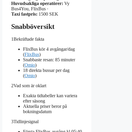
Huvudsakliga operatörer:
Vy
Bus4You, FlixBus ·
Taxi fastpris:
1500 SEK
Snabböversikt
1
Bekräftade fakta
FlixBus kör 4 avgångar/dag
(
FlixBus
)
Snabbaste resan: 85 minuter
(
Omio
)
18 direkta bussar per dag
(
Omio
)
2
Vad som är oklart
Exakta tidtabeller kan variera
efter säsong
Aktuella priser beror på
bokningsdatum
3
Tidlinjesignal
Första FlixBus-avgång kl 05:40