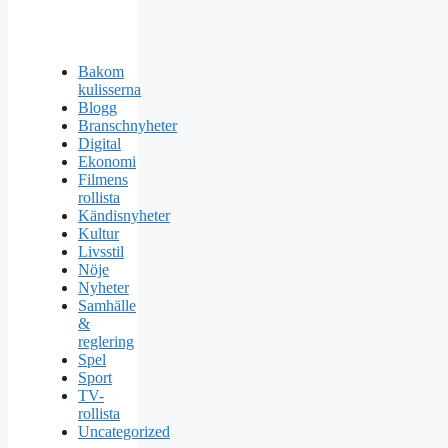
Bakom
kulisserna
Blogg
Branschnyheter
Digital
Ekonomi
Filmens
rollista
Kändisnyheter
Kultur
Livsstil
Nöje
Nyheter
Samhälle
&
reglering
Spel
Sport
TV-
rollista
Uncategorized