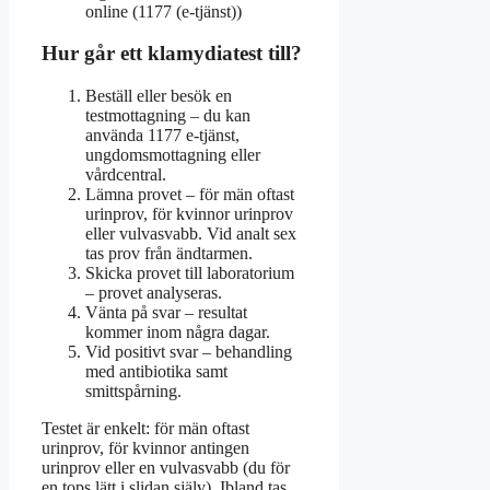
online (1177 (e-tjänst))
Hur går ett klamydiatest till?
Beställ eller besök en
testmottagning – du kan
använda 1177 e-tjänst,
ungdomsmottagning eller
vårdcentral.
Lämna provet – för män oftast
urinprov, för kvinnor urinprov
eller vulvasvabb. Vid analt sex
tas prov från ändtarmen.
Skicka provet till laboratorium
– provet analyseras.
Vänta på svar – resultat
kommer inom några dagar.
Vid positivt svar – behandling
med antibiotika samt
smittspårning.
Testet är enkelt: för män oftast
urinprov, för kvinnor antingen
urinprov eller en vulvasvabb (du för
en tops lätt i slidan själv). Ibland tas