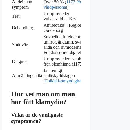
Andel utan
Över 50 % (
1177 för
symptom
vårdpersonal
)
Urinprov eller
Test
vulvasvabb – Kry
Antibiotika – Region
Behandling
Gävleborg
Sexuellt – infekterar
urinrör, ändtarm, svalg,
Smittväg
slida och livmoderhals –
Folkhälsomyndigheten
Urinprov eller svabb
Diagnos
från slemhinna (1177)
Ja – enligt
Anmälningsplikt
smittskyddslagen
(
Folkhälsomyndigheten
)
Hur vet man om man
har fått klamydia?
Vilka är de vanligaste
symptomen?