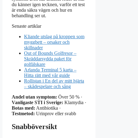
du känner igen tecknen, varför ett test
är enda säkra vägen och hur en
behandling ser ut.
Senaste artiklar
Kliande utslag på kroppen som
myggbett – orsaker och
skillnader
Out of Bounds Golfresor –
Skräddarsydda paket för
golfälskare
Arlanda Terminal 5 karta –
Hitta rätt med vår guide
Rollistan i En del av mitt hjärta
– skådespelare och sång
Andel utan symptom:
Över 50 % ·
Vanligaste STI i Sverige:
Klamydia ·
Botas med:
Antibiotika ·
Testmetod:
Urinprov eller svabb
Snabböversikt