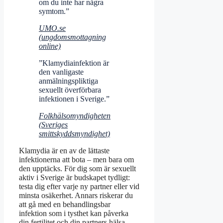
om du inte har några
symtom.”
UMO.se
(ungdomsmottagning
online)
”Klamydiainfektion är
den vanligaste
anmälningspliktiga
sexuellt överförbara
infektionen i Sverige.”
Folkhälsomyndigheten
(Sveriges
smittskyddsmyndighet)
Klamydia är en av de lättaste
infektionerna att bota – men bara om
den upptäcks. För dig som är sexuellt
aktiv i Sverige är budskapet tydligt:
testa dig efter varje ny partner eller vid
minsta osäkerhet. Annars riskerar du
att gå med en behandlingsbar
infektion som i tysthet kan påverka
din fertilitet och din partners hälsa.