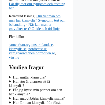
Lär dig mer om symptom och testning
här
.
Relaterad läsning:
Hur vet man om
man har klamydia? Symptom, test och
behandling
·
När kan man ta
graviditetstest? Guide och tidslinje
Fler källor
samverkan.regionsormland.se
,
klamydia.se
,
nordictest.se
,
vardgivarwebben.norrbotten.se
,
viss.nu
Vanliga frågor
Hur smittar klamydia?
Hur stor är chansen att få
klamydia?
Får jag kyssa min partner om hen
har klamydia?
Hur snabbt börjar klamydia smitta?
Hur får man klamydia från första