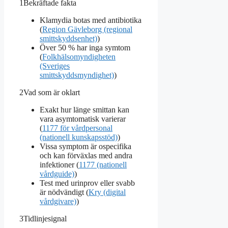
1
Bekräftade fakta
Klamydia botas med antibiotika
(
Region Gävleborg (regional
smittskyddsenhet)
)
Över 50 % har inga symtom
(
Folkhälsomyndigheten
(Sveriges
smittskyddsmyndighet)
)
2
Vad som är oklart
Exakt hur länge smittan kan
vara asymtomatisk varierar
(
1177 för vårdpersonal
(nationell kunskapsstöd)
)
Vissa symptom är ospecifika
och kan förväxlas med andra
infektioner (
1177 (nationell
vårdguide)
)
Test med urinprov eller svabb
är nödvändigt (
Kry (digital
vårdgivare)
)
3
Tidlinjesignal