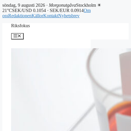
söndag, 9 augusti 2026 ·
Morgonutgåva
Stockholm ☀
21°C
SEK/USD 0.1054 · SEK/EUR 0.0914
Om
oss
Redaktionen
Källor
Kontakt
Nyhetsbrev
Hoppa
Riksfokus
till
innehåll
Meny