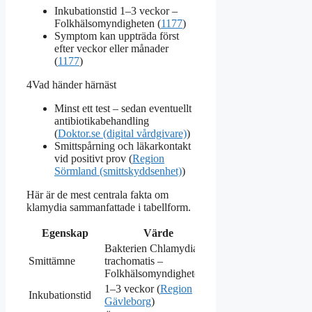
Inkubationstid 1–3 veckor –
Folkhälsomyndigheten (
1177
)
Symptom kan uppträda först
efter veckor eller månader
(
1177
)
4
Vad händer härnäst
Minst ett test – sedan eventuellt
antibiotikabehandling
(
Doktor.se (digital vårdgivare)
)
Smittspårning och läkarkontakt
vid positivt prov (
Region
Sörmland (smittskyddsenhet)
)
Här är de mest centrala fakta om
klamydia sammanfattade i tabellform.
Egenskap
Värde
Bakterien Chlamydia
Smittämne
trachomatis –
Folkhälsomyndigheten
1–3 veckor (
Region
Inkubationstid
Gävleborg
)