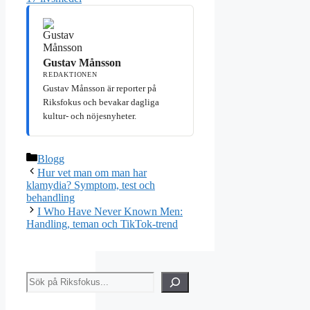
Gustav Månsson
REDAKTIONEN
Gustav Månsson är reporter på
Riksfokus och bevakar dagliga
kultur- och nöjesnyheter.
Kategorier
Blogg
Hur vet man om man har
klamydia? Symptom, test och
behandling
I Who Have Never Known Men:
Handling, teman och TikTok-trend
Sök