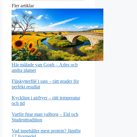
Fler artiklar
Här målade van Gogh – Arles och
andra platser
Fläskytterfilé i ugn – rätt grader för
perfekt resultat
Kyckling i airfryer – rätt temperatur
och tid
Varför firar man valborg – Eld och
Studenttradition
Vad innehåller mest protein? Jämför
17 livsmedel