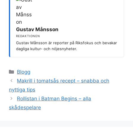
Gustav Månsson
REDAKTIONEN
Gustav Månsson är reporter på Riksfokus och bevakar
dagliga kultur- och nöjesnyheter.
Kategorier
Blogg
Makrill i tomatsås recept – snabba och
nyttiga tips
Rollistan i Batman Begins – alla
skådespelare