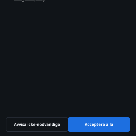
Department of Registrar of Companies: HE 426844
Kontakta oss
Allmänt:
info@riksfokus.se
editorial@riksfokus.se
tips@riksfokus.se
press@riksfokus.se
Om oss
Avvisa icke-nödvändiga
Acceptera alla
Om oss