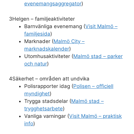
evenemangsaggregator
)
3
Helgen – familjeaktiviteter
Barnvänliga evenemang (
Visit Malmö –
familjesida
)
Marknader (
Malmö City –
marknadskalender
)
Utomhusaktiviteter (
Malmö stad – parker
och natur
)
4
Säkerhet – områden att undvika
Polisrapporter idag (
Polisen – officiell
myndighet
)
Trygga stadsdelar (
Malmö stad –
trygghetsarbete
)
Vanliga varningar (
Visit Malmö – praktisk
info
)