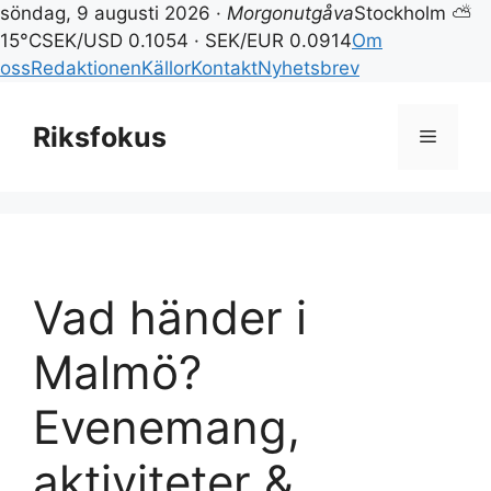
söndag, 9 augusti 2026 ·
Morgonutgåva
Stockholm ⛅
15°C
SEK/USD 0.1054 · SEK/EUR 0.0914
Om
oss
Redaktionen
Källor
Kontakt
Nyhetsbrev
Hoppa
till
Riksfokus
Meny
innehåll
Vad händer i
Malmö?
Evenemang,
aktiviteter &