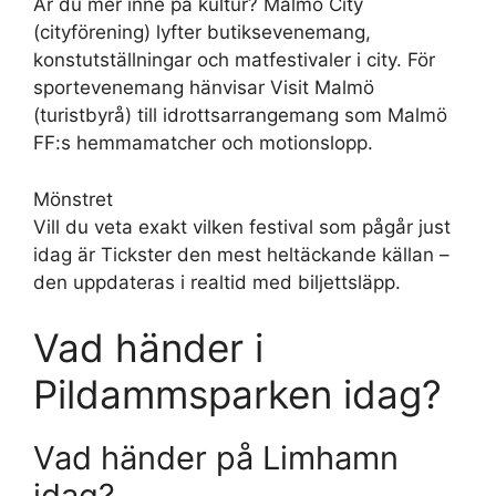
Är du mer inne på kultur? Malmö City
(cityförening) lyfter butiksevenemang,
konstutställningar och matfestivaler i city. För
sportevenemang hänvisar Visit Malmö
(turistbyrå) till idrottsarrangemang som Malmö
FF:s hemmamatcher och motionslopp.
Mönstret
Vill du veta exakt vilken festival som pågår just
idag är Tickster den mest heltäckande källan –
den uppdateras i realtid med biljettsläpp.
Vad händer i
Pildammsparken idag?
Vad händer på Limhamn
idag?