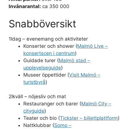
Invånarantal:
ca 350 000
Snabböversikt
1
Idag – evenemang och aktiviteter
Konserter och shower (
Malmö Live –
konsertscen i centrum
)
Guidade turer (
Malmö stad –
upplevelseguide
)
Museer öppettider (
Visit Malmö –
turistbyrå
)
2
Ikväll – nöjesliv och mat
Restauranger och barer (
Malmö City –
cityguide
)
Teater och bio (
Tickster – biljettplattform
)
Nattklubbar (
Somo –