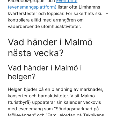
Facebook-grupper och
Eventbrite
(evenemangsplattform)
listar ofta Limhamns
kvartersfester och loppisar. För säkerhets skull –
kontrollera alltid med arrangören om
väderberoende utomhusaktiviteter.
Vad händer i Malmö
nästa vecka?
Vad händer i Malmö i
helgen?
Helgen bjuder på en blandning av marknader,
konserter och barnaktiviteter. Visit Malmö
(turistbyrå) uppdaterar sin kalender veckovis
med evenemang som ”Söndagsmarknad på
Möllevången” och ”Familjelördag på Teknikens