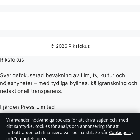
© 2026 Riksfokus
Riksfokus
Sverigefokuserad bevakning av film, tv, kultur och
nöjesnyheter – med tydliga bylines, källgranskning och
redaktionell transparens.
Fjärden Press Limited
3rd Floor, Maximos Plaza Tower 1, 213 Archiepiskopou
Vi använder nödvändiga cookies för att driva sajten och, med
Makariou III
ditt samtycke, cookies för analys och annonsering för att
Limassol 3030, CY
förbättra den och finansiera vår journalistik. Se vår
Cookiepolicy
+357 25 760 530
och
Integritetspolicy
.