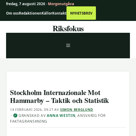
fredag, 7 augusti 2026 ·
Morgonutgåva
Om oss
Redaktionen
Källor
Kontakt
NYHETSBREV
Hoppa
Riksfokus
till
innehåll
MENY
Stockholm Internazionale Mot
Hammarby – Taktik och Statistik
14 FEBRUARI 2026, 09:27
AV
SIMON BERGLUND
·
GRANSKAD AV
ANNA WESTIN
, ANSVARIG FÖR
✓
FAKTAGRANSKNING