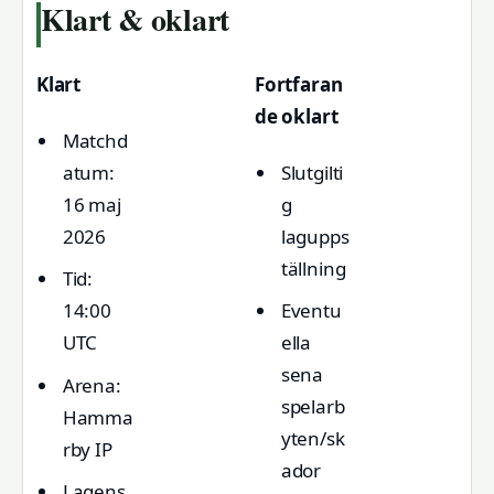
Klart & oklart
Klart
Fortfaran
de oklart
Matchd
atum:
Slutgilti
16 maj
g
2026
lagupps
tällning
Tid:
14:00
Eventu
UTC
ella
sena
Arena:
spelarb
Hamma
yten/sk
rby IP
ador
Lagens