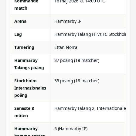
Kommande
16 maj 2026 kl. 14:00 UTC
match
Arena
Hammarby IP
Lag
Hammarby Talang FF vs FC Stockholm Int
Turnering
Ettan Norra
Hammarby
37 poäng (18 matcher)
Talangs poäng
Stockholm
35 poäng (18 matcher)
Internazionales
poäng
Senaste 8
Hammarby Talang 2, Internazionale 4, Oa
möten
Hammarby
6 (Hammarby IP)
hemma-segrar