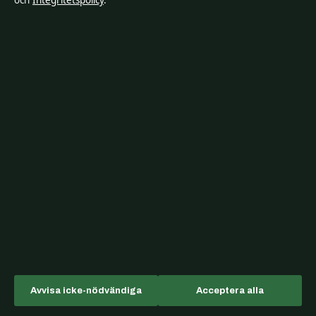
och
Integritetspolicy
.
Sport
TV-rollista
Uncategorized
Riksfokus
Sverigefokuserad bevakning av film, tv, kultur och nöjesnyheter – med
tydliga bylines, källgranskning och redaktionell transparens.
Fjärden Press Limited
Avvisa icke-nödvändiga
Acceptera alla
3rd Floor, Maximos Plaza Tower 1, 213 Archiepiskopou Makariou III
Limassol 3030, CY