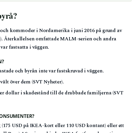
byrå?
er och kommoder i Nordamerika i juni 2016 på grund av
age). Återkallelsen omfattade MALM-serien och andra
var fastsatta i väggen.
N?
astade och byrån inte var fastskruvad i väggen.
vält över dem (SVT Nyheter).
er dollar i skadestånd till de drabbade familjerna (SVT
KONSUMENTER?
(175 USD på IKEA-kort eller 110 USD kontant) eller ett