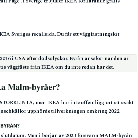
all Page). I Sverige erbjuder IKEA fortfarande gratis
EA Sveriges recallsida. Du får ett väggfästningskit
16 i USA efter dödsolyckor. Byrån är säker när den är
tis väggfäste från IKEA om du inte redan har det.
erka Malm-byråer?
 STORKLINTA, men IKEA har inte offentliggjort ett exakt
anschkällor upphörde tillverkningen omkring 2022.
-BYRÅN?
lt slutdatum. Men i början av 2023 försvann MALM-byrån