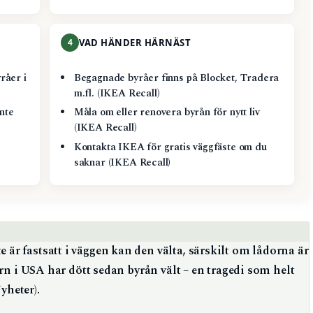
4
VAD HÄNDER HÄRNÄST
råer i
Begagnade byråer finns på Blocket, Tradera
m.fl. (IKEA Recall)
nte
Måla om eller renovera byrån för nytt liv
(IKEA Recall)
Kontakta IKEA för gratis väggfäste om du
saknar (IKEA Recall)
r fastsatt i väggen kan den välta, särskilt om lådorna är
arn i USA har dött sedan byrån vält – en tragedi som helt
yheter).