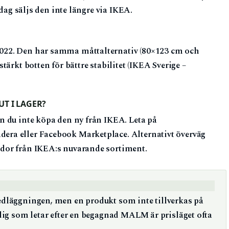
Idag säljs den inte längre via IKEA.
022. Den har samma måttalternativ (80×123 cm och
ärkt botten för bättre stabilitet (IKEA Sverige –
T I LAGER?
 du inte köpa den ny från IKEA. Leta på
ra eller Facebook Marketplace. Alternativt överväg
dor från IKEA:s nuvarande sortiment.
nedläggningen, men en produkt som inte tillverkas på
r dig som letar efter en begagnad MALM är prisläget ofta