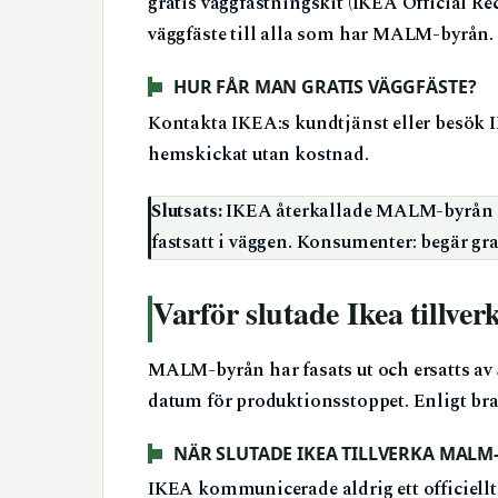
gratis väggfästningskit (IKEA Official Rec
väggfäste till alla som har MALM-byrån.
HUR FÅR MAN GRATIS VÄGGFÄSTE?
Kontakta IKEA:s kundtjänst eller besök IK
hemskickat utan kostnad.
Slutsats:
IKEA återkallade MALM-byrån 20
fastsatt i väggen. Konsumenter: begär gra
Varför slutade Ikea tillv
MALM-byrån har fasats ut och ersatts av
datum för produktionsstoppet. Enligt br
NÄR SLUTADE IKEA TILLVERKA MALM
IKEA kommunicerade aldrig ett officiel