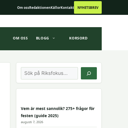
Om oss
Redaktionen
Källor
Kontakt
NYHETSBREV
OM OSS
BLOGG
KORSORD
Sök
Vem är mest sannolik? 275+ frågor för
festen (guide 2025)
augusti 7, 2026