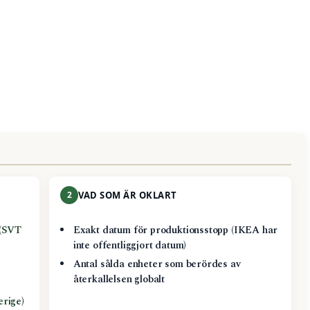
2
VAD SOM ÄR OKLART
(
SVT
Exakt datum för produktionsstopp (IKEA har
inte offentliggjort datum)
Antal sålda enheter som berördes av
återkallelsen globalt
erige
)