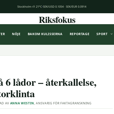
Stockholm ⛅ 21°C
SEK/USD 0.1054 · SEK/EUR 0.0914
Riksfokus
TER
NÖJE
BAKOM KULISSERNA
REPORTAGE
SPORT
lådor – återkallelse,
orklinta
AD AV
ANNA WESTIN
, ANSVARIG FÖR FAKTAGRANSKNING