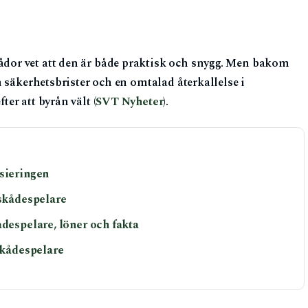
or vet att den är både praktisk och snygg. Men bakom
 säkerhetsbrister och en omtalad återkallelse i
er att byrån vält (
SVT Nyheter
).
nsieringen
 skådespelare
ådespelare, löner och fakta
 skådespelare