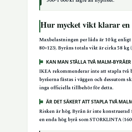
500–1 000 kr lägre än nypriset.
Hur mycket vikt klarar e
Maxbelastningen per låda är 10 kg enligt
80×123). Byråns totala vikt är cirka 58 kg 
KAN MAN STÄLLA TVÅ MALM-BYRÅER
IKEA rekommenderar inte att stapla två 
byråerna fästas i väggen och dessutom skr
inga officiella tillbehör för detta.
ÄR DET SÄKERT ATT STAPLA TVÅ MAL
Risken är hög. Byrån är inte konstruerad f
en enda hög byrå som STORKLINTA (160×7