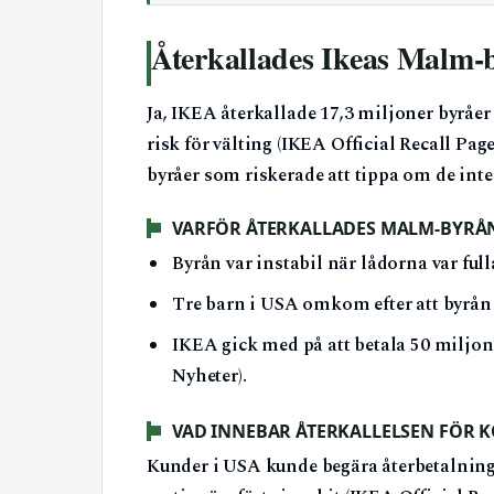
Återkallades Ikeas Malm-
Ja, IKEA återkallade 17,3 miljoner byrå
risk för välting (IKEA Official Recall P
byråer som riskerade att tippa om de inte 
VARFÖR ÅTERKALLADES MALM-BYRÅ
Byrån var instabil när lådorna var full
Tre barn i USA omkom efter att byrån 
IKEA gick med på att betala 50 miljon
Nyheter).
VAD INNEBAR ÅTERKALLELSEN FÖR 
Kunder i USA kunde begära återbetalning 