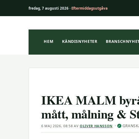
fredag, 7 augusti 2026 ·
Eftermiddagsutgåva
Hoppa
till
innehåll
HEM
KÄNDISNYHETER
BRANSCHNYHE
IKEA MALM byrå 6 
mått, målning & St
·
GRANSK
6 MAJ 2026, 08:58
AV
OLIVER HANSSON
✓