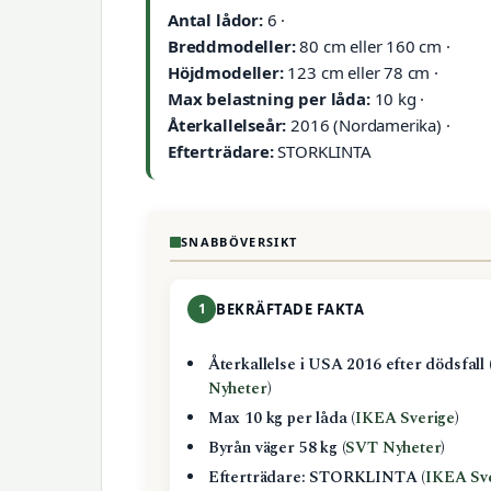
Antal lådor:
6 ·
Breddmodeller:
80 cm eller 160 cm ·
Höjdmodeller:
123 cm eller 78 cm ·
Max belastning per låda:
10 kg ·
Återkallelseår:
2016 (Nordamerika) ·
Efterträdare:
STORKLINTA
SNABBÖVERSIKT
1
BEKRÄFTADE FAKTA
Återkallelse i USA 2016 efter dödsfall 
Nyheter
)
Max 10 kg per låda (
IKEA Sverige
)
Byrån väger 58 kg (
SVT Nyheter
)
Efterträdare: STORKLINTA (
IKEA Sv