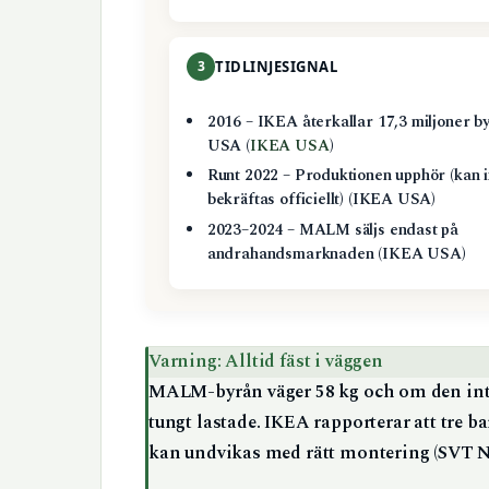
3
TIDLINJESIGNAL
2016 – IKEA återkallar 17,3 miljoner by
USA (
IKEA USA
)
Runt 2022 – Produktionen upphör (kan i
bekräftas officiellt) (IKEA USA)
2023–2024 – MALM säljs endast på
andrahandsmarknaden (IKEA USA)
Varning: Alltid fäst i väggen
MALM-byrån väger 58 kg och om den inte ä
tungt lastade. IKEA rapporterar att tre b
kan undvikas med rätt montering (SVT N