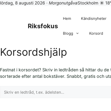
lördag, 8 augusti 2026 ·
Morgonutgåva
Stockholm ☀ 18
Hoppa
till
Hem
Kändisnyheter
innehåll
Riksfokus
Blogg
Korsord
Korsordshjälp
Fastnat i korsordet? Skriv in ledtråden så hittar du de
sorterade efter antal bokstäver. Snabbt, gratis och ut