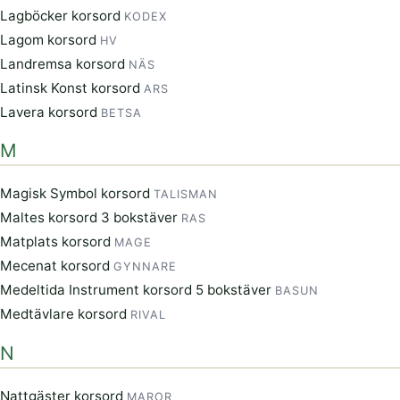
Lagböcker korsord
KODEX
Lagom korsord
HV
Landremsa korsord
NÄS
Latinsk Konst korsord
ARS
Lavera korsord
BETSA
M
Magisk Symbol korsord
TALISMAN
Maltes korsord 3 bokstäver
RAS
Matplats korsord
MAGE
Mecenat korsord
GYNNARE
Medeltida Instrument korsord 5 bokstäver
BASUN
Medtävlare korsord
RIVAL
N
Nattgäster korsord
MAROR