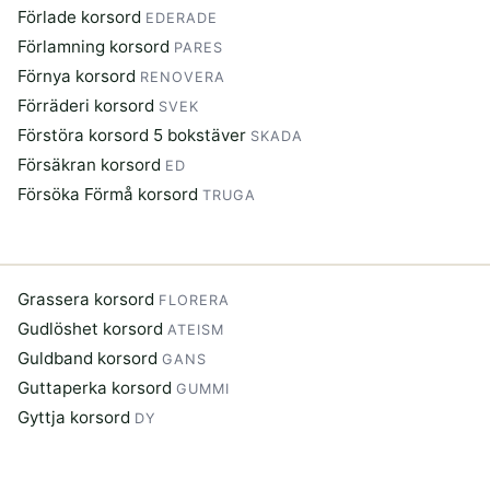
Förlade korsord
EDERADE
Förlamning korsord
PARES
Förnya korsord
RENOVERA
Förräderi korsord
SVEK
Förstöra korsord 5 bokstäver
SKADA
Försäkran korsord
ED
Försöka Förmå korsord
TRUGA
Grassera korsord
FLORERA
Gudlöshet korsord
ATEISM
Guldband korsord
GANS
Guttaperka korsord
GUMMI
Gyttja korsord
DY