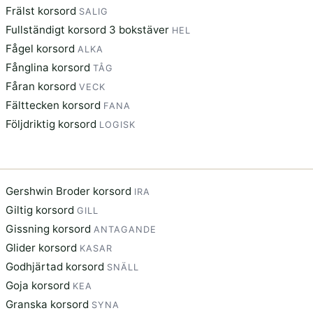
Frälst korsord
SALIG
Fullständigt korsord 3 bokstäver
HEL
Fågel korsord
ALKA
Fånglina korsord
TÅG
Fåran korsord
VECK
Fälttecken korsord
FANA
Följdriktig korsord
LOGISK
Gershwin Broder korsord
IRA
Giltig korsord
GILL
Gissning korsord
ANTAGANDE
Glider korsord
KASAR
Godhjärtad korsord
SNÄLL
Goja korsord
KEA
Granska korsord
SYNA