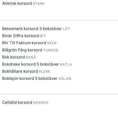
Atletisk korsord
STARK
Betesmark korsord 3 bokstäver
LÖT
Binär Siffra korsord
BIT
Blir Till Faktum korsord
SKER
Blågrön Färg korsord
TURKOS
Bok korsord
BAND
Bokdrake korsord 5 bokstäver
KATLA
Bokhållare korsord
KLERK
Boklejon korsord 5 bokstäver
ASLAN
Celldöd korsord
NEKROS