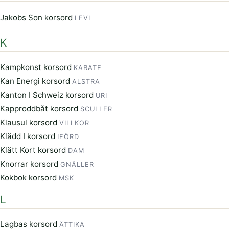
Jakobs Son korsord
LEVI
K
Kampkonst korsord
KARATE
Kan Energi korsord
ALSTRA
Kanton I Schweiz korsord
URI
Kapproddbåt korsord
SCULLER
Klausul korsord
VILLKOR
Klädd I korsord
IFÖRD
Klätt Kort korsord
DAM
Knorrar korsord
GNÄLLER
Kokbok korsord
MSK
L
Lagbas korsord
ÄTTIKA