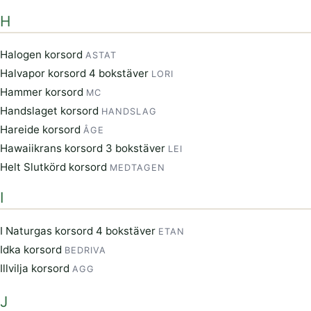
H
Halogen korsord
ASTAT
Halvapor korsord 4 bokstäver
LORI
Hammer korsord
MC
Handslaget korsord
HANDSLAG
Hareide korsord
ÅGE
Hawaiikrans korsord 3 bokstäver
LEI
Helt Slutkörd korsord
MEDTAGEN
I
I Naturgas korsord 4 bokstäver
ETAN
Idka korsord
BEDRIVA
Illvilja korsord
AGG
J