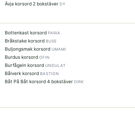
Ävja korsord 2 bokstäver
DY
Bottenkast korsord
PARIA
Bråkstake korsord
BUSE
Buljongsmak korsord
UMAMI
Burdus korsord
OFIN
Burfågeln korsord
UNDULAT
Bålverk korsord
BASTION
Båt På Båt korsord 4 bokstäver
DIRK