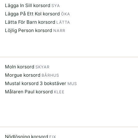
Lägga In Sill korsord
SYA
Lägga På Ett Kol korsord
ÖKA
Lätta För Barn korsord
LÄTTA
Löjlig Person korsord
NARR
Moln korsord
SKYAR
Morgue korsord
BÅRHUS
Mustal korsord 3 bokstäver
MUS
Målaren Paul korsord
KLEE
Nödlösning korsord
FIX