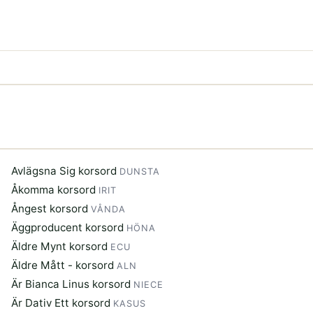
Avlägsna Sig korsord
DUNSTA
Åkomma korsord
IRIT
Ångest korsord
VÅNDA
Äggproducent korsord
HÖNA
Äldre Mynt korsord
ECU
Äldre Mått - korsord
ALN
Är Bianca Linus korsord
NIECE
Är Dativ Ett korsord
KASUS