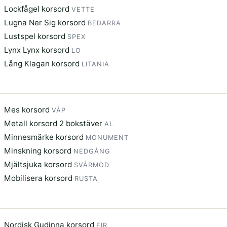
Lockfågel korsord
VETTE
Lugna Ner Sig korsord
BEDARRA
Lustspel korsord
SPEX
Lynx Lynx korsord
LO
Lång Klagan korsord
LITANIA
Mes korsord
VÅP
Metall korsord 2 bokstäver
AL
Minnesmärke korsord
MONUMENT
Minskning korsord
NEDGÅNG
Mjältsjuka korsord
SVÅRMOD
Mobilisera korsord
RUSTA
Nordisk Gudinna korsord
EIR