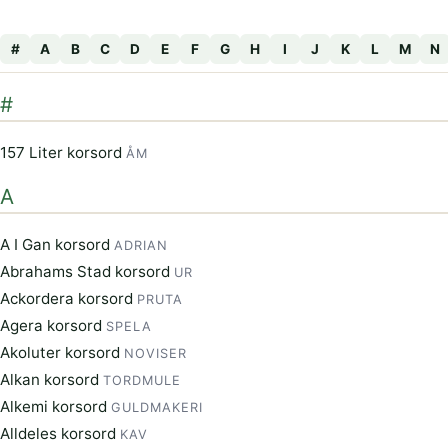
#
A
B
C
D
E
F
G
H
I
J
K
L
M
N
#
157 Liter korsord
ÅM
A
A I Gan korsord
ADRIAN
Abrahams Stad korsord
UR
Ackordera korsord
PRUTA
Agera korsord
SPELA
Akoluter korsord
NOVISER
Alkan korsord
TORDMULE
Alkemi korsord
GULDMAKERI
Alldeles korsord
KAV