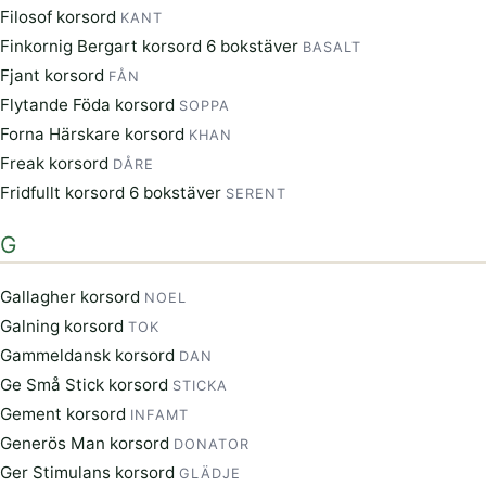
Filosof korsord
KANT
Finkornig Bergart korsord 6 bokstäver
BASALT
Fjant korsord
FÅN
Flytande Föda korsord
SOPPA
Forna Härskare korsord
KHAN
Freak korsord
DÅRE
Fridfullt korsord 6 bokstäver
SERENT
G
Gallagher korsord
NOEL
Galning korsord
TOK
Gammeldansk korsord
DAN
Ge Små Stick korsord
STICKA
Gement korsord
INFAMT
Generös Man korsord
DONATOR
Ger Stimulans korsord
GLÄDJE