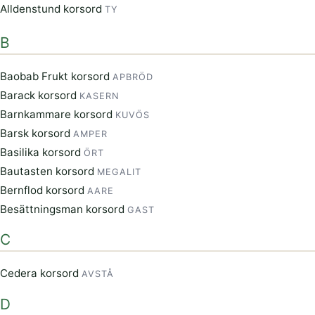
Alldenstund korsord
TY
B
Baobab Frukt korsord
APBRÖD
Barack korsord
KASERN
Barnkammare korsord
KUVÖS
Barsk korsord
AMPER
Basilika korsord
ÖRT
Bautasten korsord
MEGALIT
Bernflod korsord
AARE
Besättningsman korsord
GAST
C
Cedera korsord
AVSTÅ
D