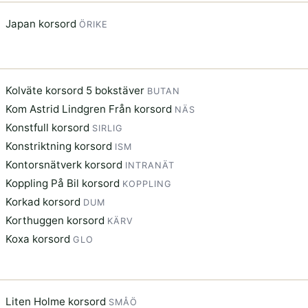
Japan korsord
ÖRIKE
Kolväte korsord 5 bokstäver
BUTAN
Kom Astrid Lindgren Från korsord
NÄS
Konstfull korsord
SIRLIG
Konstriktning korsord
ISM
Kontorsnätverk korsord
INTRANÄT
Koppling På Bil korsord
KOPPLING
Korkad korsord
DUM
Korthuggen korsord
KÄRV
Koxa korsord
GLO
Liten Holme korsord
SMÅÖ