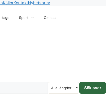
en
Källor
Kontakt
Nyhetsbrev
rtage
Sport
Om oss
Sök svar