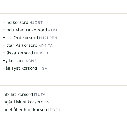
Hind korsord
HJORT
Hindu Mantra korsord
AUM
Hitta Ord korsord
HJÄLPEN
Hittar På korsord
MYNTA
Hjässa korsord
HUVUD
Hy korsord
ACNE
Håll Tyst korsord
TIGA
Inbillat korsord
ITUTA
Ingår I Must korsord
KSI
Innehåller Klor korsord
POOL