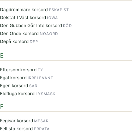
Dagdrömmare korsord
ESKAPIST
Delstat I Väst korsord
IOWA
Den Gubben Går Inte korsord
RÖD
Den Onde korsord
NOAORD
Depå korsord
DEP
E
Eftersom korsord
TY
Egal korsord
IRRELEVANT
Egen korsord
SÄR
Eldfluga korsord
LYSMASK
F
Fegisar korsord
MESAR
Fellista korsord
ERRATA