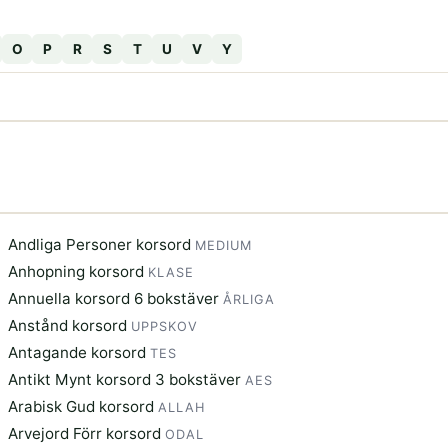
O
P
R
S
T
U
V
Y
Andliga Personer korsord
MEDIUM
Anhopning korsord
KLASE
Annuella korsord 6 bokstäver
ÅRLIGA
Anstånd korsord
UPPSKOV
Antagande korsord
TES
Antikt Mynt korsord 3 bokstäver
AES
Arabisk Gud korsord
ALLAH
Arvejord Förr korsord
ODAL