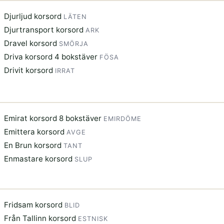
Djurljud korsord
LÄTEN
Djurtransport korsord
ARK
Dravel korsord
SMÖRJA
Driva korsord 4 bokstäver
FÖSA
Drivit korsord
IRRAT
Emirat korsord 8 bokstäver
EMIRDÖME
Emittera korsord
AVGE
En Brun korsord
TANT
Enmastare korsord
SLUP
Fridsam korsord
BLID
Från Tallinn korsord
ESTNISK