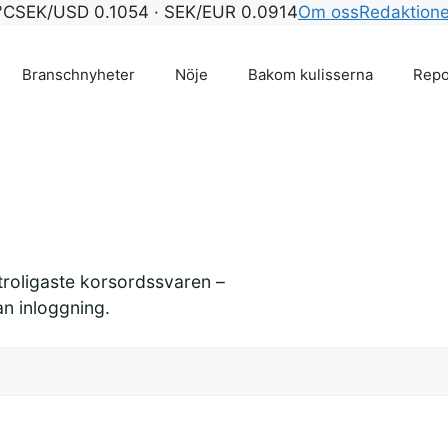
°C
SEK/USD 0.1054 · SEK/EUR 0.0914
Om oss
Redaktion
Branschnyheter
Nöje
Bakom kulisserna
Repo
 troligaste korsordssvaren –
an inloggning.